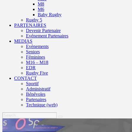
M8
M6
Baby Rugby
Rugby 5
PARTENAIRES
Devenir Partenaire
Evénement Partenaires
MEDIAS
Evènements
Seniors
Féminines
M16 – M18
EDR
Rugby Five
CONTACT
Sportif
Administratif
Bénévoles
Partenaires
Technique (web)