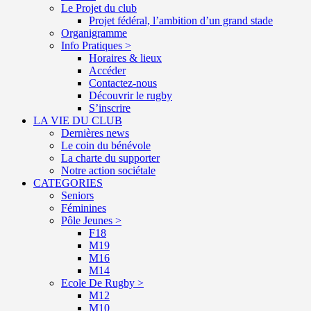
Le Projet du club
Projet fédéral, l’ambition d’un grand stade
Organigramme
Info Pratiques >
Horaires & lieux
Accéder
Contactez-nous
Découvrir le rugby
S’inscrire
LA VIE DU CLUB
Dernières news
Le coin du bénévole
La charte du supporter
Notre action sociétale
CATEGORIES
Seniors
Féminines
Pôle Jeunes >
F18
M19
M16
M14
Ecole De Rugby >
M12
M10