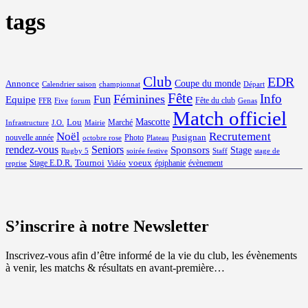
tags
Club
EDR
Coupe du monde
Annonce
Calendrier saison
championnat
Départ
Fête
Info
Féminines
Equipe
Fun
Fête du club
FFR
Five
forum
Genas
Match officiel
Mascotte
Lou
Marché
Infrastructure
J.O.
Mairie
Noël
Recrutement
Pusignan
nouvelle année
Photo
octobre rose
Plateau
rendez-vous
Seniors
Sponsors
Stage
Rugby 5
soirée festive
Staff
stage de
Tournoi
voeux
Stage E.D.R.
épiphanie
évènement
reprise
Vidéo
S’inscrire à notre Newsletter
Inscrivez-vous afin d’être informé de la vie du club, les évènements
à venir, les matchs & résultats en avant-première…