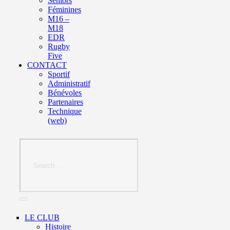
Seniors
Féminines
M16 –
M18
EDR
Rugby
Five
CONTACT
Sportif
Administratif
Bénévoles
Partenaires
Technique
(web)
LE CLUB
Histoire