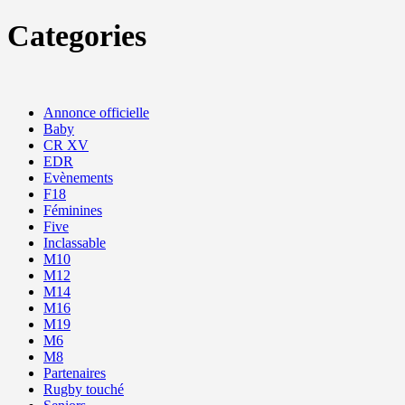
Categories
Annonce officielle
Baby
CR XV
EDR
Evènements
F18
Féminines
Five
Inclassable
M10
M12
M14
M16
M19
M6
M8
Partenaires
Rugby touché