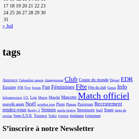
17
18
19
20
21
22
23
24
25
26
27
28
29
30
31
« Juil
tags
Club
EDR
Coupe du monde
Annonce
Calendrier saison
championnat
Départ
Fête
Info
Féminines
Equipe
Fun
Fête du club
FFR
Five
forum
Genas
Match officiel
Mascotte
Lou
Marché
Infrastructure
J.O.
Mairie
Noël
Recrutement
Pusignan
nouvelle année
Photo
octobre rose
Plateau
rendez-vous
Seniors
Sponsors
Stage
Rugby 5
soirée festive
Staff
stage de
Tournoi
voeux
Stage E.D.R.
épiphanie
évènement
reprise
Vidéo
S’inscrire à notre Newsletter