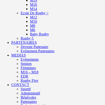
M19
M16
M14
Ecole De Rugby >
M12
M10
M8
M6
Baby Rugby
Rugby 5
PARTENAIRES
Devenir Partenaire
Evénement Partenaires
MEDIAS
Evènements
Seniors
Féminines
M16 – M18
EDR
Rugby Five
CONTACT
Sportif
Administratif
Bénévoles
Partenaires