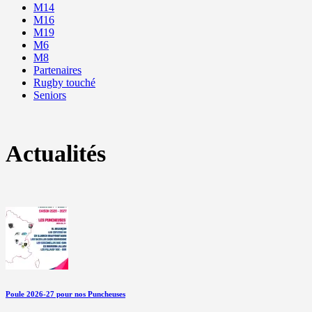
M14
M16
M19
M6
M8
Partenaires
Rugby touché
Seniors
Actualités
Poule 2026-27 pour nos Puncheuses