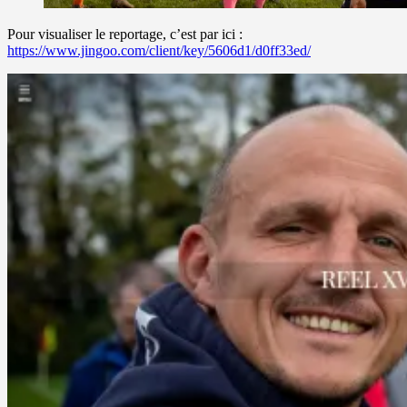
Pour visualiser le reportage, c’est par ici :
https://www.jingoo.com/client/key/5606d1/d0ff33ed/