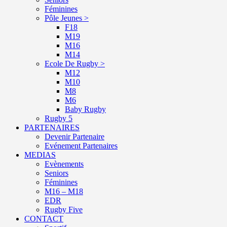
Féminines
Pôle Jeunes >
F18
M19
M16
M14
Ecole De Rugby >
M12
M10
M8
M6
Baby Rugby
Rugby 5
PARTENAIRES
Devenir Partenaire
Evénement Partenaires
MEDIAS
Evènements
Seniors
Féminines
M16 – M18
EDR
Rugby Five
CONTACT