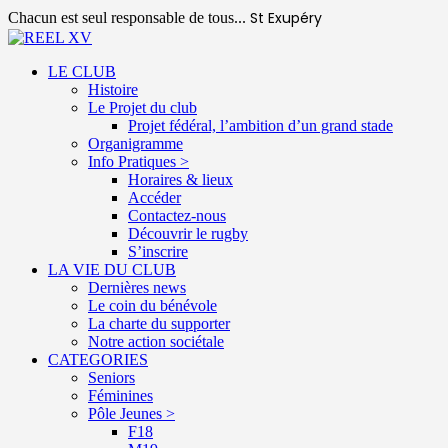
St Exupéry
Chacun est seul responsable de tous...
LE CLUB
Histoire
Le Projet du club
Projet fédéral, l’ambition d’un grand stade
Organigramme
Info Pratiques >
Horaires & lieux
Accéder
Contactez-nous
Découvrir le rugby
S’inscrire
LA VIE DU CLUB
Dernières news
Le coin du bénévole
La charte du supporter
Notre action sociétale
CATEGORIES
Seniors
Féminines
Pôle Jeunes >
F18