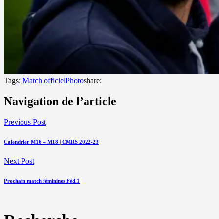
Tags:
Match officiel
Photo
share:
Navigation de l’article
Previous Post
Calendrier M16 – M18 | CMRS 2022-23
Next Post
Prochain match féminines Féd.1