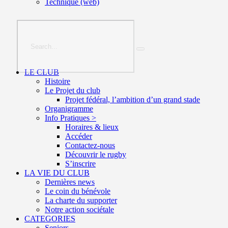
Technique (web)
LE CLUB
Histoire
Le Projet du club
Projet fédéral, l’ambition d’un grand stade
Organigramme
Info Pratiques >
Horaires & lieux
Accéder
Contactez-nous
Découvrir le rugby
S’inscrire
LA VIE DU CLUB
Dernières news
Le coin du bénévole
La charte du supporter
Notre action sociétale
CATEGORIES
Seniors