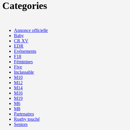
Categories
Annonce officielle
Baby
CR XV
EDR
Evènements
F18
Féminines
Five
Inclassable
M10
M12
M14
M16
M19
M6
M8
Partenaires
Rugby touché
Seniors