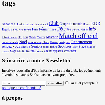
tags
Club
EDR
Coupe du monde
Annonce
Calendrier saison
championnat
Départ
Fête
Info
Féminines
Equipe
Fun
Fête du club
FFR
Five
forum
Genas
Match officiel
Mascotte
Lou
Marché
Infrastructure
J.O.
Mairie
Noël
Recrutement
Pusignan
nouvelle année
Photo
octobre rose
Plateau
rendez-vous
Seniors
Sponsors
Stage
Rugby 5
soirée festive
Staff
stage de
Tournoi
voeux
Stage E.D.R.
épiphanie
évènement
reprise
Vidéo
S’inscrire à notre Newsletter
Inscrivez-vous afin d’être informé de la vie du club, les évènements
à venir, les matchs & résultats en avant-première…
J'ai lu et j'accepte la
politique de confidentialité
.
à propos