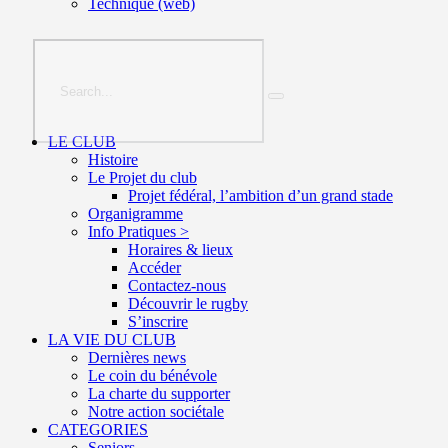
Technique (web)
LE CLUB
Histoire
Le Projet du club
Projet fédéral, l’ambition d’un grand stade
Organigramme
Info Pratiques >
Horaires & lieux
Accéder
Contactez-nous
Découvrir le rugby
S’inscrire
LA VIE DU CLUB
Dernières news
Le coin du bénévole
La charte du supporter
Notre action sociétale
CATEGORIES
Seniors