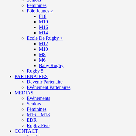
Féminines
Pôle Jeunes >
F18
M19
M16
M14
Ecole De Rugby >
M12
M10
M8
M6
Baby Rugby
Rugby 5
PARTENAIRES
Devenir Partenaire
Evénement Partenaires
MEDIAS
Evènements
Seniors
Féminines
M16 – M18
EDR
Rugby Five
CONTACT