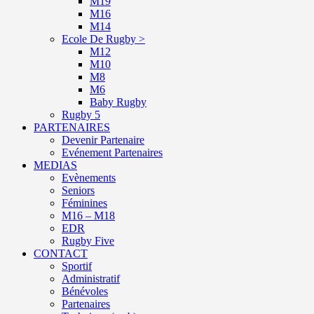
M19
M16
M14
Ecole De Rugby >
M12
M10
M8
M6
Baby Rugby
Rugby 5
PARTENAIRES
Devenir Partenaire
Evénement Partenaires
MEDIAS
Evènements
Seniors
Féminines
M16 – M18
EDR
Rugby Five
CONTACT
Sportif
Administratif
Bénévoles
Partenaires