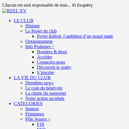
St Exupéry
Chacun est seul responsable de tous...
LE CLUB
Histoire
Le Projet du club
Projet fédéral, l’ambition d’un grand stade
Organigramme
Info Pratiques >
Horaires & lieux
Accéder
Contactez-nous
Découvrir le rugby
S’inscrire
LA VIE DU CLUB
Dernières news
Le coin du bénévole
La charte du supporter
Notre action sociétale
CATEGORIES
Seniors
Féminines
Pôle Jeunes >
F18