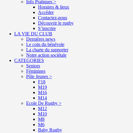
Info Pratiques >
Horaires & lieux
Accéder
Contactez-nous
Découvrir le rugby
S’inscrire
LA VIE DU CLUB
Dernières news
Le coin du bénévole
La charte du supporter
Notre action sociétale
CATEGORIES
Seniors
Féminines
Pôle Jeunes >
F18
M19
M16
M14
Ecole De Rugby >
M12
M10
M8
M6
Baby Rugby