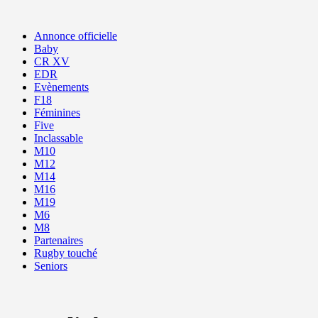
Annonce officielle
Baby
CR XV
EDR
Evènements
F18
Féminines
Five
Inclassable
M10
M12
M14
M16
M19
M6
M8
Partenaires
Rugby touché
Seniors