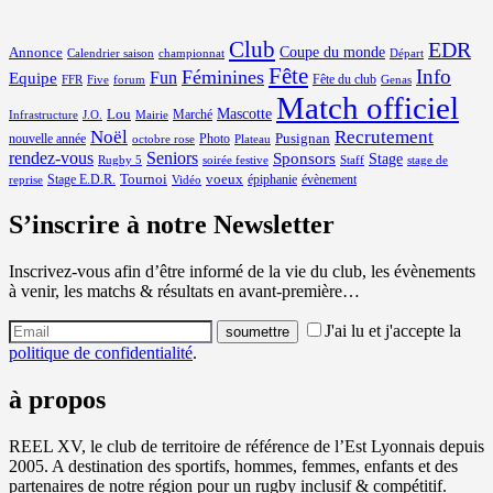
Club
EDR
Coupe du monde
Annonce
Calendrier saison
championnat
Départ
Fête
Info
Féminines
Equipe
Fun
Fête du club
FFR
Five
forum
Genas
Match officiel
Mascotte
Lou
Marché
Infrastructure
J.O.
Mairie
Noël
Recrutement
Pusignan
nouvelle année
Photo
octobre rose
Plateau
rendez-vous
Seniors
Sponsors
Stage
Rugby 5
soirée festive
Staff
stage de
Tournoi
voeux
Stage E.D.R.
épiphanie
évènement
reprise
Vidéo
S’inscrire à notre Newsletter
Inscrivez-vous afin d’être informé de la vie du club, les évènements
à venir, les matchs & résultats en avant-première…
J'ai lu et j'accepte la
politique de confidentialité
.
à propos
REEL XV, le club de territoire de référence de l’Est Lyonnais depuis
2005. A destination des sportifs, hommes, femmes, enfants et des
partenaires de notre région pour un rugby inclusif & compétitif.