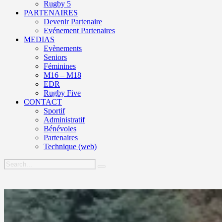
Rugby 5
PARTENAIRES
Devenir Partenaire
Evénement Partenaires
MEDIAS
Evènements
Seniors
Féminines
M16 – M18
EDR
Rugby Five
CONTACT
Sportif
Administratif
Bénévoles
Partenaires
Technique (web)