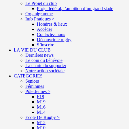
Le Projet du club
Projet fédéral, l’ambition d’un grand stade
Organigramme
Info Pratiques >
Horaires & lieux
Accéder
Contactez-nous
Découvrir le rugby
S’inscrire
LA VIE DU CLUB
Dernières news
Le coin du bénévole
La charte du supporter
Notre action sociétale
CATEGORIES
Seniors
Féminines
Pôle Jeunes >
F18
M19
M16
M14
Ecole De Rugby >
M12
M10