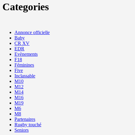
Categories
Annonce officielle
Baby
CR XV
EDR
Evènements
F18
Féminines
Five
Inclassable
M10
M12
M14
M16
M19
M6
M8
Partenaires
Rugby touché
Seniors