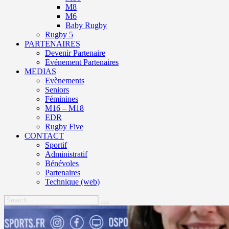
M8
M6
Baby Rugby
Rugby 5
PARTENAIRES
Devenir Partenaire
Evénement Partenaires
MEDIAS
Evènements
Seniors
Féminines
M16 – M18
EDR
Rugby Five
CONTACT
Sportif
Administratif
Bénévoles
Partenaires
Technique (web)