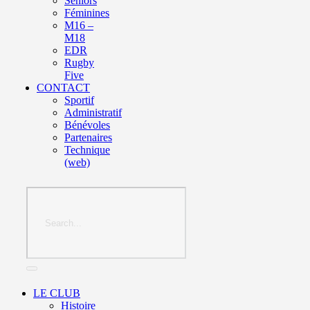
Seniors
Féminines
M16 –
M18
EDR
Rugby
Five
CONTACT
Sportif
Administratif
Bénévoles
Partenaires
Technique
(web)
LE CLUB
Histoire