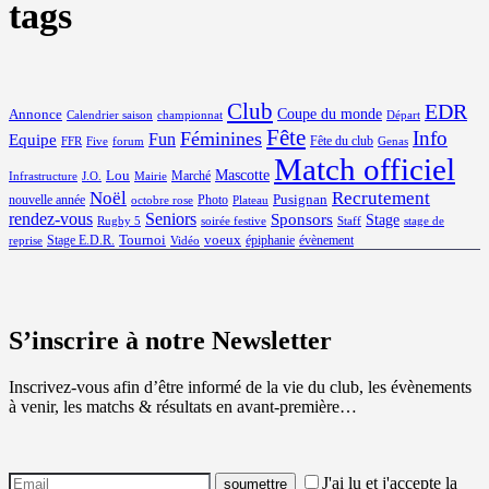
tags
Club
EDR
Coupe du monde
Annonce
Calendrier saison
championnat
Départ
Fête
Info
Féminines
Equipe
Fun
Fête du club
FFR
Five
forum
Genas
Match officiel
Mascotte
Lou
Marché
Infrastructure
J.O.
Mairie
Noël
Recrutement
Pusignan
nouvelle année
Photo
octobre rose
Plateau
rendez-vous
Seniors
Sponsors
Stage
Rugby 5
soirée festive
Staff
stage de
Tournoi
voeux
Stage E.D.R.
épiphanie
évènement
reprise
Vidéo
S’inscrire à notre Newsletter
Inscrivez-vous afin d’être informé de la vie du club, les évènements
à venir, les matchs & résultats en avant-première…
J'ai lu et j'accepte la