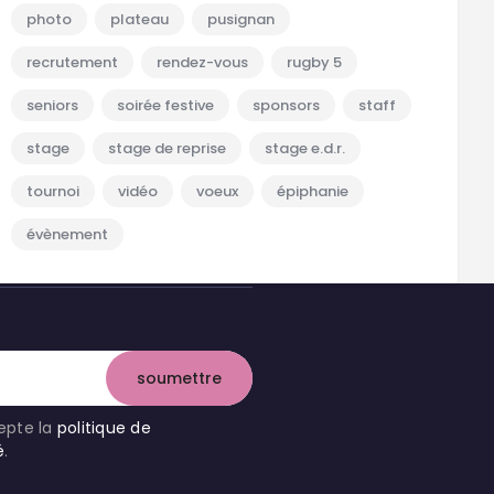
photo
plateau
pusignan
recrutement
rendez-vous
rugby 5
seniors
soirée festive
sponsors
staff
stage
stage de reprise
stage e.d.r.
tournoi
vidéo
voeux
épiphanie
évènement
cepte la
politique de
é
.