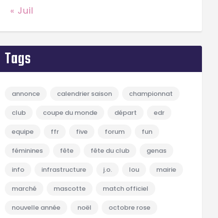
« Juil
Tags
annonce
calendrier saison
championnat
club
coupe du monde
départ
edr
equipe
ffr
five
forum
fun
féminines
fête
fête du club
genas
info
infrastructure
j.o.
lou
mairie
marché
mascotte
match officiel
nouvelle année
noël
octobre rose