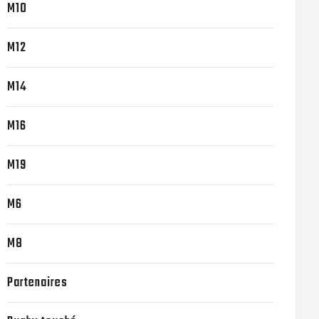
M10
M12
M14
M16
M19
M6
M8
Partenaires