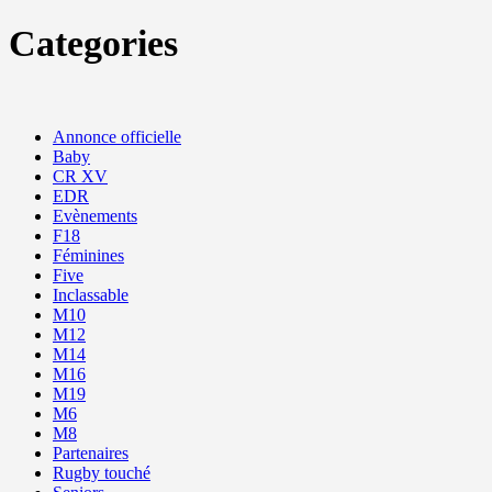
Categories
Annonce officielle
Baby
CR XV
EDR
Evènements
F18
Féminines
Five
Inclassable
M10
M12
M14
M16
M19
M6
M8
Partenaires
Rugby touché