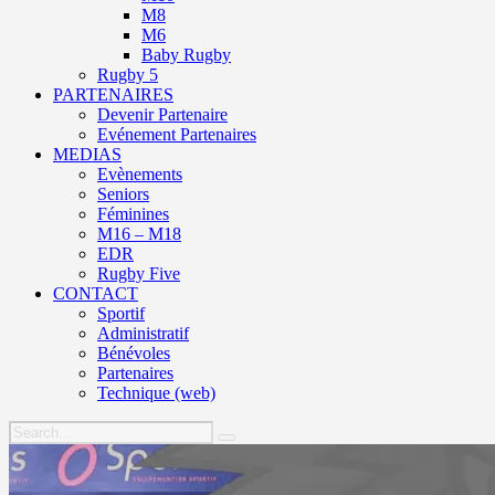
M8
M6
Baby Rugby
Rugby 5
PARTENAIRES
Devenir Partenaire
Evénement Partenaires
MEDIAS
Evènements
Seniors
Féminines
M16 – M18
EDR
Rugby Five
CONTACT
Sportif
Administratif
Bénévoles
Partenaires
Technique (web)