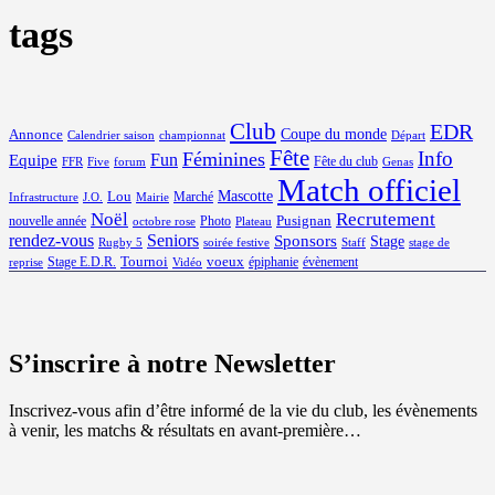
tags
Club
EDR
Coupe du monde
Annonce
Calendrier saison
championnat
Départ
Fête
Info
Féminines
Equipe
Fun
Fête du club
FFR
Five
forum
Genas
Match officiel
Mascotte
Lou
Marché
Infrastructure
J.O.
Mairie
Noël
Recrutement
Pusignan
nouvelle année
Photo
octobre rose
Plateau
rendez-vous
Seniors
Sponsors
Stage
Rugby 5
soirée festive
Staff
stage de
Tournoi
voeux
Stage E.D.R.
épiphanie
évènement
reprise
Vidéo
S’inscrire à notre Newsletter
Inscrivez-vous afin d’être informé de la vie du club, les évènements
à venir, les matchs & résultats en avant-première…