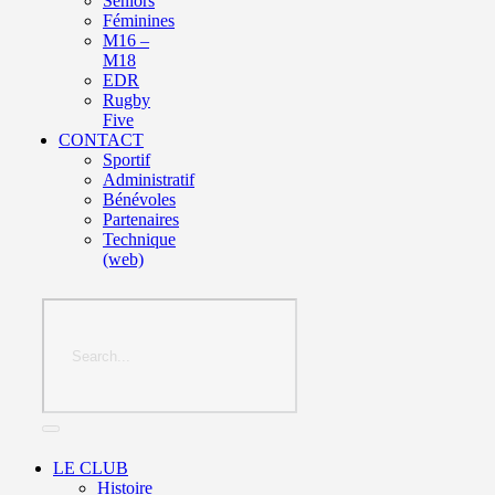
Seniors
Féminines
M16 –
M18
EDR
Rugby
Five
CONTACT
Sportif
Administratif
Bénévoles
Partenaires
Technique
(web)
LE CLUB
Histoire