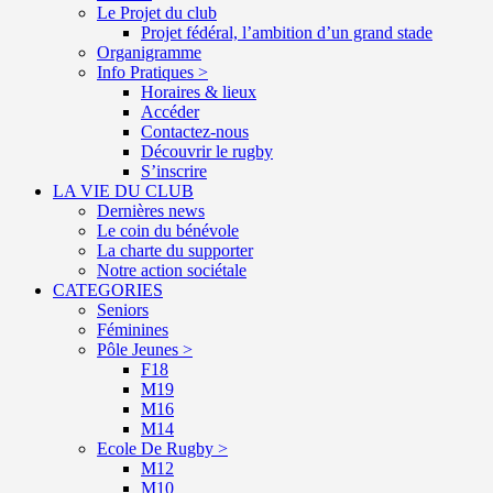
Le Projet du club
Projet fédéral, l’ambition d’un grand stade
Organigramme
Info Pratiques >
Horaires & lieux
Accéder
Contactez-nous
Découvrir le rugby
S’inscrire
LA VIE DU CLUB
Dernières news
Le coin du bénévole
La charte du supporter
Notre action sociétale
CATEGORIES
Seniors
Féminines
Pôle Jeunes >
F18
M19
M16
M14
Ecole De Rugby >
M12
M10