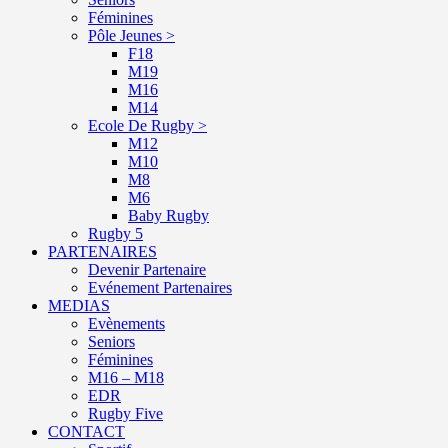
Féminines
Pôle Jeunes >
F18
M19
M16
M14
Ecole De Rugby >
M12
M10
M8
M6
Baby Rugby
Rugby 5
PARTENAIRES
Devenir Partenaire
Evénement Partenaires
MEDIAS
Evènements
Seniors
Féminines
M16 – M18
EDR
Rugby Five
CONTACT