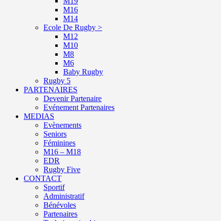
M19
M16
M14
Ecole De Rugby >
M12
M10
M8
M6
Baby Rugby
Rugby 5
PARTENAIRES
Devenir Partenaire
Evénement Partenaires
MEDIAS
Evènements
Seniors
Féminines
M16 – M18
EDR
Rugby Five
CONTACT
Sportif
Administratif
Bénévoles
Partenaires