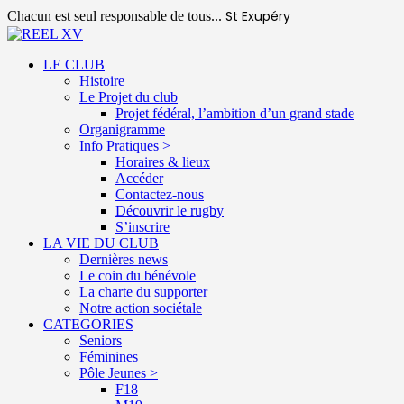
St Exupéry
Chacun est seul responsable de tous...
LE CLUB
Histoire
Le Projet du club
Projet fédéral, l’ambition d’un grand stade
Organigramme
Info Pratiques >
Horaires & lieux
Accéder
Contactez-nous
Découvrir le rugby
S’inscrire
LA VIE DU CLUB
Dernières news
Le coin du bénévole
La charte du supporter
Notre action sociétale
CATEGORIES
Seniors
Féminines
Pôle Jeunes >
F18