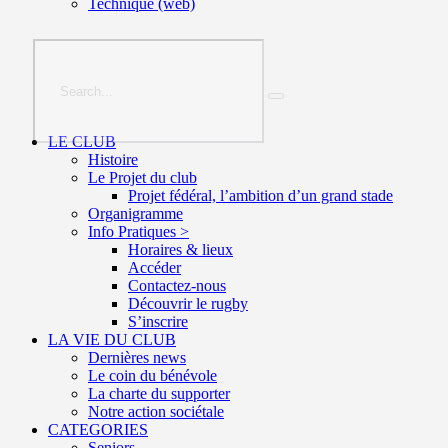
Technique (web)
LE CLUB
Histoire
Le Projet du club
Projet fédéral, l’ambition d’un grand stade
Organigramme
Info Pratiques >
Horaires & lieux
Accéder
Contactez-nous
Découvrir le rugby
S’inscrire
LA VIE DU CLUB
Dernières news
Le coin du bénévole
La charte du supporter
Notre action sociétale
CATEGORIES
Seniors