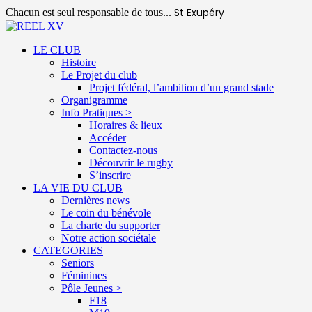
St Exupéry
Chacun est seul responsable de tous...
LE CLUB
Histoire
Le Projet du club
Projet fédéral, l’ambition d’un grand stade
Organigramme
Info Pratiques >
Horaires & lieux
Accéder
Contactez-nous
Découvrir le rugby
S’inscrire
LA VIE DU CLUB
Dernières news
Le coin du bénévole
La charte du supporter
Notre action sociétale
CATEGORIES
Seniors
Féminines
Pôle Jeunes >
F18