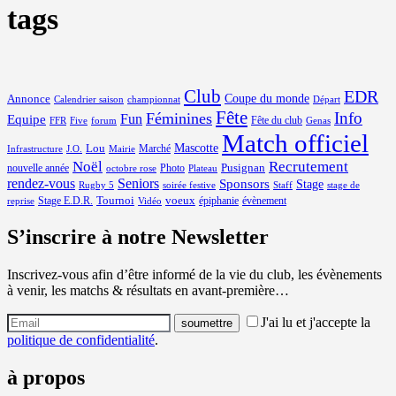
tags
Club
EDR
Coupe du monde
Annonce
Calendrier saison
championnat
Départ
Fête
Info
Féminines
Equipe
Fun
Fête du club
FFR
Five
forum
Genas
Match officiel
Mascotte
Lou
Marché
Infrastructure
J.O.
Mairie
Noël
Recrutement
Pusignan
nouvelle année
Photo
octobre rose
Plateau
rendez-vous
Seniors
Sponsors
Stage
Rugby 5
soirée festive
Staff
stage de
Tournoi
voeux
Stage E.D.R.
épiphanie
évènement
reprise
Vidéo
S’inscrire à notre Newsletter
Inscrivez-vous afin d’être informé de la vie du club, les évènements
à venir, les matchs & résultats en avant-première…
J'ai lu et j'accepte la
politique de confidentialité
.
à propos