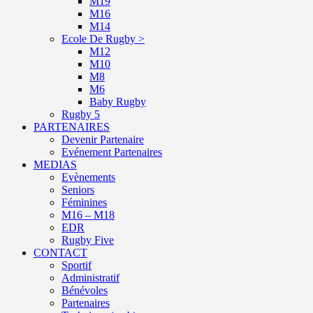
M19
M16
M14
Ecole De Rugby >
M12
M10
M8
M6
Baby Rugby
Rugby 5
PARTENAIRES
Devenir Partenaire
Evénement Partenaires
MEDIAS
Evènements
Seniors
Féminines
M16 – M18
EDR
Rugby Five
CONTACT
Sportif
Administratif
Bénévoles
Partenaires