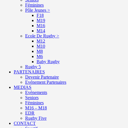
Féminines
Pôle Jeunes >
F18
M19
M16
M14
Ecole De Rugby >
M12
M10
M8
M6
Baby Rugby
Rugby 5
PARTENAIRES
Devenir Partenaire
Evénement Partenaires
MEDIAS
Evènements
Seniors
Féminines
M16 – M18
EDR
Rugby Five
CONTACT