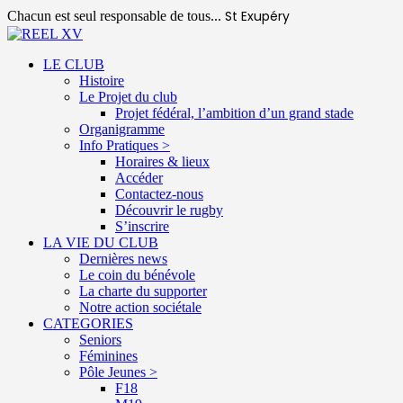
St Exupéry
Chacun est seul responsable de tous...
LE CLUB
Histoire
Le Projet du club
Projet fédéral, l’ambition d’un grand stade
Organigramme
Info Pratiques >
Horaires & lieux
Accéder
Contactez-nous
Découvrir le rugby
S’inscrire
LA VIE DU CLUB
Dernières news
Le coin du bénévole
La charte du supporter
Notre action sociétale
CATEGORIES
Seniors
Féminines
Pôle Jeunes >
F18