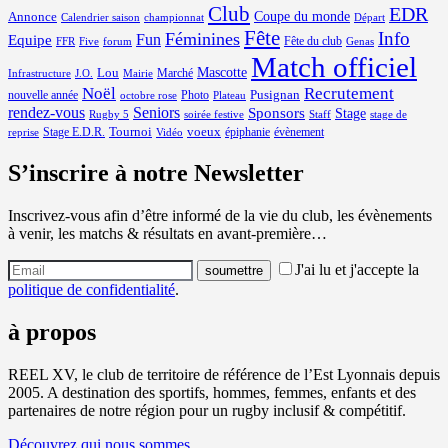
Club
EDR
Coupe du monde
Annonce
Calendrier saison
championnat
Départ
Fête
Info
Féminines
Equipe
Fun
Fête du club
FFR
Five
forum
Genas
Match officiel
Mascotte
Lou
Marché
Infrastructure
J.O.
Mairie
Noël
Recrutement
Pusignan
nouvelle année
Photo
octobre rose
Plateau
rendez-vous
Seniors
Sponsors
Stage
Rugby 5
soirée festive
Staff
stage de
Tournoi
voeux
Stage E.D.R.
épiphanie
évènement
reprise
Vidéo
S’inscrire à notre Newsletter
Inscrivez-vous afin d’être informé de la vie du club, les évènements
à venir, les matchs & résultats en avant-première…
J'ai lu et j'accepte la
politique de confidentialité
.
à propos
REEL XV, le club de territoire de référence de l’Est Lyonnais depuis
2005. A destination des sportifs, hommes, femmes, enfants et des
partenaires de notre région pour un rugby inclusif & compétitif.
Découvrez qui nous sommes…