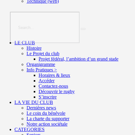
Technique (web)
LE CLUB
Histoire
Le Projet du club
Projet fédéral, l’ambition d’un grand stade
Organigramme
Info Pratiques >
Horaires & lieux
Accéder
Contactez-nous
Découvrir le rugby
S’inscrire
LA VIE DU CLUB
Dernières news
Le coin du bénévole
La charte du supporter
Notre action sociétale
CATEGORIES
Seniors