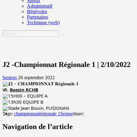
Sportif
Administratif
Bénévoles
Partenaires
Technique (web)
J2 -Championnat Régionale 1 | 2/10/2022
Seniors
26 septembre 2022
𝐉𝟐 – 𝐂𝐇𝐀𝐌𝐏𝐈𝐎𝐍𝐍𝐀𝐓 𝐑𝐞́𝐠𝐢𝐨𝐧𝐚𝐥𝐞 𝟏
Vs. 
Bassin RCHB
15H00 – EQUIPE A
13h30 EQUIPE B
Stade Jean Bouin, PUSIGNAN
Tags:
championnat
régionale 1
Senior
share:
Navigation de l’article