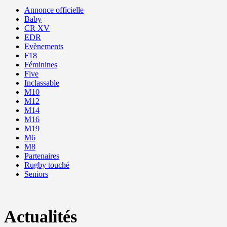
Annonce officielle
Baby
CR XV
EDR
Evènements
F18
Féminines
Five
Inclassable
M10
M12
M14
M16
M19
M6
M8
Partenaires
Rugby touché
Seniors
Actualités