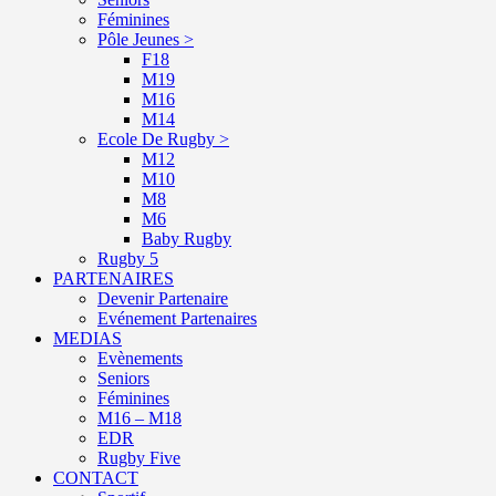
Féminines
Pôle Jeunes >
F18
M19
M16
M14
Ecole De Rugby >
M12
M10
M8
M6
Baby Rugby
Rugby 5
PARTENAIRES
Devenir Partenaire
Evénement Partenaires
MEDIAS
Evènements
Seniors
Féminines
M16 – M18
EDR
Rugby Five
CONTACT