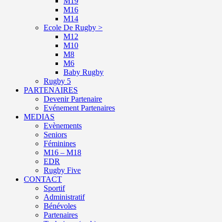
M19
M16
M14
Ecole De Rugby >
M12
M10
M8
M6
Baby Rugby
Rugby 5
PARTENAIRES
Devenir Partenaire
Evénement Partenaires
MEDIAS
Evènements
Seniors
Féminines
M16 – M18
EDR
Rugby Five
CONTACT
Sportif
Administratif
Bénévoles
Partenaires