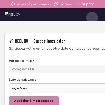
LE CLUB
Chacun est seul responsable de tous...
St Exupéry
LA VIE DU CLUB
CATEGORIES
PARTENAIRES
MEDIAS
🏉 REEL XV — Espace Inscription
CONTACT
Saisissez votre email et votre date de naissance pour ac
Adresse e-mail *
Date de naissance *
Accéder à mon espace