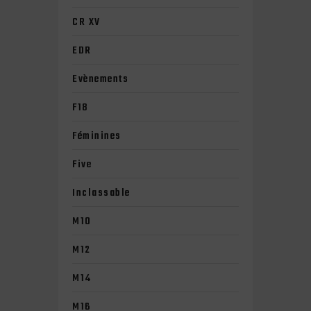
CR XV
EDR
Evènements
F18
Féminines
Five
Inclassable
M10
M12
M14
M16