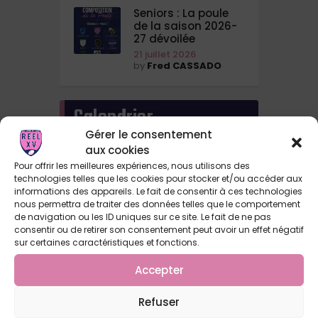
Seniors : La poule
de la saison 2026-
27 dévoilée
21 juillet 2026
by
Fred CASSADO
Calendrier
Gérer le consentement
aux cookies
août 2026
Pour offrir les meilleures expériences, nous utilisons des
technologies telles que les cookies pour stocker et/ou accéder aux
informations des appareils. Le fait de consentir à ces technologies
L
M
M
J
V
S
D
nous permettra de traiter des données telles que le comportement
de navigation ou les ID uniques sur ce site. Le fait de ne pas
1
2
consentir ou de retirer son consentement peut avoir un effet négatif
sur certaines caractéristiques et fonctions.
3
4
5
6
7
8
9
Accepter
10
11
12
13
14
15
16
17
18
19
20
21
22
23
Refuser