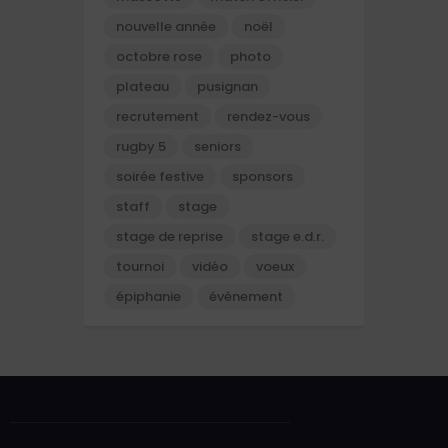
nouvelle année
noël
octobre rose
photo
plateau
pusignan
recrutement
rendez-vous
rugby 5
seniors
soirée festive
sponsors
staff
stage
stage de reprise
stage e.d.r.
tournoi
vidéo
voeux
épiphanie
évènement