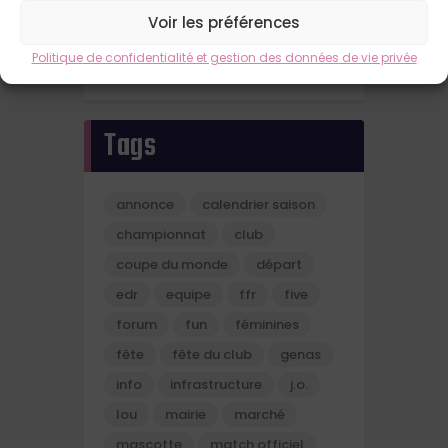
24
25
26
27
28
29
30
Voir les préférences
31
Politique de confidentialité et gestion des données de vie privée
« Juil
Tags
annonce
calendrier saison
championnat
club
coupe du monde
départ
edr
equipe
ffr
five
forum
fun
féminines
fête
fête du club
genas
info
infrastructure
j.o.
lou
mairie
marché
mascotte
match officiel