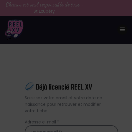
Chacun est seul responsable de tous...
St Exupéry
LE CLUB
LA VIE DU CLUB
CATEGORIES
PARTENAIRES
MEDIAS
Déjà licencié REEL XV
CONTACT
Saisissez votre email et votre date de
naissance pour retrouver et modifier
votre fiche.
Adresse e-mail *