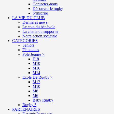
Contactez-nous
Découvrir le rugby
S’inscrire
LA VIE DU CLUB
Dernières news
Le coin du bénévole
La charte du supporter
Notre action sociétale
CATEGORIES
Seniors
Féminines
Pôle Jeunes >
F18
M19
M16
M14
Ecole De Rugby >
M12
M10
M8
M6
Baby Rugby
Rugby 5
PARTENAIRES
Devenir Partenaire