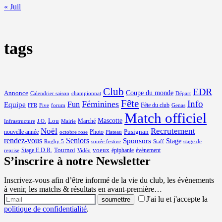
« Juil
tags
Club
EDR
Coupe du monde
Annonce
Calendrier saison
championnat
Départ
Fête
Info
Féminines
Equipe
Fun
Fête du club
FFR
Five
forum
Genas
Match officiel
Mascotte
Lou
Marché
Infrastructure
J.O.
Mairie
Noël
Recrutement
Pusignan
nouvelle année
Photo
octobre rose
Plateau
rendez-vous
Seniors
Sponsors
Stage
Rugby 5
soirée festive
Staff
stage de
Tournoi
voeux
Stage E.D.R.
épiphanie
évènement
reprise
Vidéo
S’inscrire à notre Newsletter
Inscrivez-vous afin d’être informé de la vie du club, les évènements
à venir, les matchs & résultats en avant-première…
J'ai lu et j'accepte la
politique de confidentialité
.