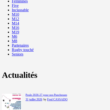
Féminines
Five
Inclassable
M10
M12
M14
M16
M19
M6
M8
Partenaires
Rugby touché
Seniors
Actualités
Poule 2026-27 pour nos Puncheuses
31 juillet 2026
by
Fred CASSADO