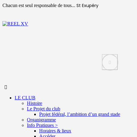
St Exupéry
Chacun est seul responsable de tous...
LE CLUB
Histoire
Le Projet du club
Projet fédéral, l’ambition d’un grand stade
Organigramme
Info Pratiques >
Horaires & lieux
Accéder