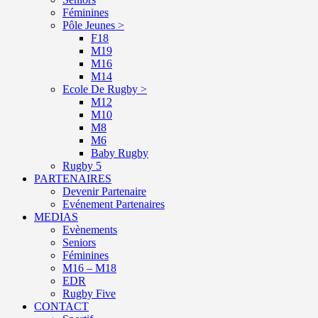
Féminines
Pôle Jeunes >
F18
M19
M16
M14
Ecole De Rugby >
M12
M10
M8
M6
Baby Rugby
Rugby 5
PARTENAIRES
Devenir Partenaire
Evénement Partenaires
MEDIAS
Evènements
Seniors
Féminines
M16 – M18
EDR
Rugby Five
CONTACT