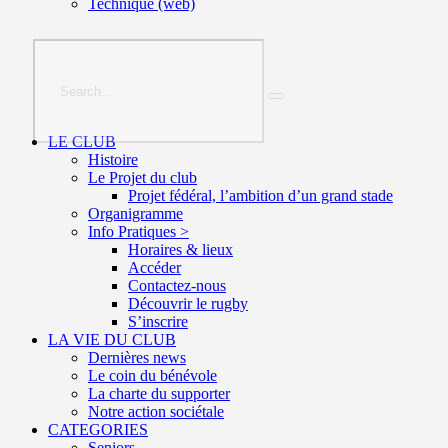
Technique (web)
LE CLUB
Histoire
Le Projet du club
Projet fédéral, l’ambition d’un grand stade
Organigramme
Info Pratiques >
Horaires & lieux
Accéder
Contactez-nous
Découvrir le rugby
S’inscrire
LA VIE DU CLUB
Dernières news
Le coin du bénévole
La charte du supporter
Notre action sociétale
CATEGORIES
Seniors