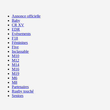
Annonce officielle
Baby
CR XV
EDR
Evènements
F18
Féminines
Five
Inclassable
M10
M12
M14
M16
M19
M6
M8
Partenaires
Rugby touché
Seniors