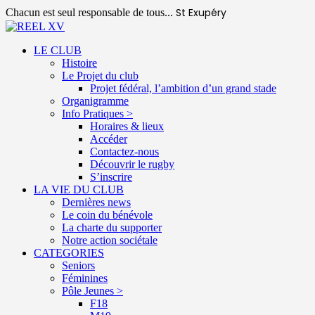
St Exupéry
Chacun est seul responsable de tous...
LE CLUB
Histoire
Le Projet du club
Projet fédéral, l’ambition d’un grand stade
Organigramme
Info Pratiques >
Horaires & lieux
Accéder
Contactez-nous
Découvrir le rugby
S’inscrire
LA VIE DU CLUB
Dernières news
Le coin du bénévole
La charte du supporter
Notre action sociétale
CATEGORIES
Seniors
Féminines
Pôle Jeunes >
F18