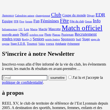
Club
EDR
Coupe du monde
Annonce
Calendrier saison
championnat
Départ
Fête
Info
Féminines
Equipe
Fun
Fête du club
FFR
Five
forum
Genas
Match officiel
Mascotte
Lou
Marché
Infrastructure
J.O.
Mairie
Noël
Recrutement
Pusignan
nouvelle année
Photo
octobre rose
Plateau
rendez-vous
Seniors
Sponsors
Stage
Rugby 5
soirée festive
Staff
stage de
Tournoi
voeux
Stage E.D.R.
épiphanie
évènement
reprise
Vidéo
S’inscrire à notre Newsletter
Inscrivez-vous afin d’être informé de la vie du club, les évènements
à venir, les matchs & résultats en avant-première…
J'ai lu et j'accepte la
politique de confidentialité
.
à propos
REEL XV, le club de territoire de référence de l’Est Lyonnais depuis
2005. A destination des sportifs, hommes, femmes, enfants et des