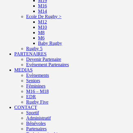
M19
M16
M14
Ecole De Rugby >
M12
M10
M8
M6
Baby Rugby
Rugby 5
PARTENAIRES
Devenir Partenaire
Evénement Partenaires
MEDIAS
Evènements
Seniors
Féminines
M16 – M18
EDR
Rugby Five
CONTACT
Sportif
Administratif
Bénévoles
Partenaires