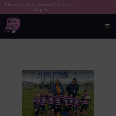
Chacun est seul responsable de tous...
St Exupéry
LE CLUB
LA VIE DU CLUB
CATEGORIES
PARTENAIRES
MEDIAS
CONTACT