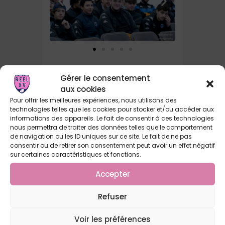
Gérer le consentement
Arbitrage
aux cookies
CMRS XV
Pour offrir les meilleures expériences, nous utilisons des
technologies telles que les cookies pour stocker et/ou accéder aux
Enfin, une mention spéciale à tous
informations des appareils. Le fait de consentir à ces technologies
nous permettra de traiter des données telles que le comportement
nos jeunes du CMRS XV qui ont joué
de navigation ou les ID uniques sur ce site. Le fait de ne pas
le jeu en l’arbitrant durant toute la
consentir ou de retirer son consentement peut avoir un effet négatif
journée !
sur certaines caractéristiques et fonctions.
Accepter
En résumé, un tournoi qui soude
Refuser
tout un club et dont il faudra
retenir la plus belle image : les
Voir les préférences