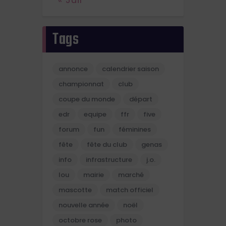
Tags
annonce
calendrier saison
championnat
club
coupe du monde
départ
edr
equipe
ffr
five
forum
fun
féminines
fête
fête du club
genas
info
infrastructure
j.o.
lou
mairie
marché
mascotte
match officiel
nouvelle année
noël
octobre rose
photo