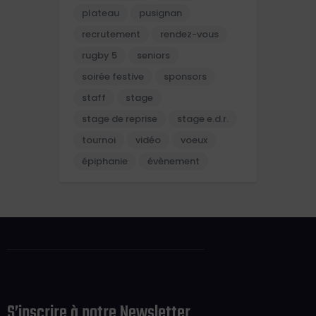
plateau
pusignan
recrutement
rendez-vous
rugby 5
seniors
soirée festive
sponsors
staff
stage
stage de reprise
stage e.d.r.
tournoi
vidéo
voeux
épiphanie
évènement
S’inscrire à notre Newsletter