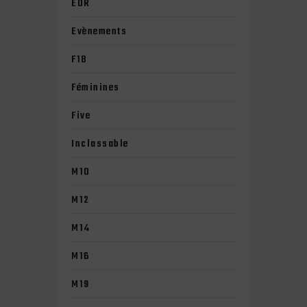
EDR
Evènements
F18
Féminines
Five
Inclassable
M10
M12
M14
M16
M19