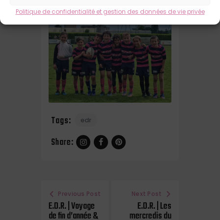
sourires malgré parfois la douleur.
Politique de confidentialité et gestion des données de vie privée
Tags:
edr
Share:
Previous Post
Next Post
E.D.R. | Voyage
E.D.R. | Les
de fin d’année &
mercredis du