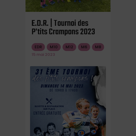
E.D.R. | Tournoi des
P’tits Crampons 2023
EDR
M10
M12
M6
M8
15 mai 2023