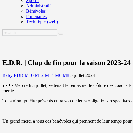
Sportif
Administratif
Bénévoles
Partenaires
Technique (web)
E.D.R. | Clap de fin pour la saison 2023-24
Baby
EDR
M10
M12
M14
M6
M8
5 juillet 2024
🌭 🍻 Mercredi 3 juillet, se tenait le barbecue de clôture des coachs
mérité.
Tous n’ont pu être présents en raison de leurs obligations respectives
Un grand merci à tous ces bénévoles qui prennent de leur temps pour f