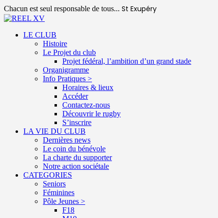
St Exupéry
Chacun est seul responsable de tous...
LE CLUB
Histoire
Le Projet du club
Projet fédéral, l’ambition d’un grand stade
Organigramme
Info Pratiques >
Horaires & lieux
Accéder
Contactez-nous
Découvrir le rugby
S’inscrire
LA VIE DU CLUB
Dernières news
Le coin du bénévole
La charte du supporter
Notre action sociétale
CATEGORIES
Seniors
Féminines
Pôle Jeunes >
F18