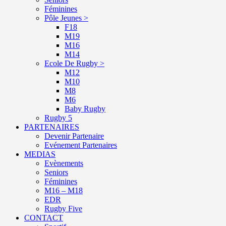
Féminines
Pôle Jeunes >
F18
M19
M16
M14
Ecole De Rugby >
M12
M10
M8
M6
Baby Rugby
Rugby 5
PARTENAIRES
Devenir Partenaire
Evénement Partenaires
MEDIAS
Evènements
Seniors
Féminines
M16 – M18
EDR
Rugby Five
CONTACT