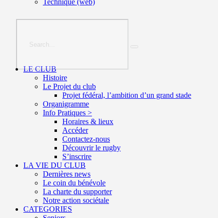
Technique (web)
LE CLUB
Histoire
Le Projet du club
Projet fédéral, l’ambition d’un grand stade
Organigramme
Info Pratiques >
Horaires & lieux
Accéder
Contactez-nous
Découvrir le rugby
S’inscrire
LA VIE DU CLUB
Dernières news
Le coin du bénévole
La charte du supporter
Notre action sociétale
CATEGORIES
Seniors