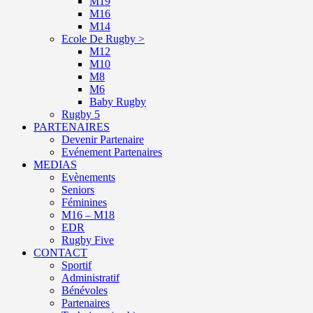
M19
M16
M14
Ecole De Rugby >
M12
M10
M8
M6
Baby Rugby
Rugby 5
PARTENAIRES
Devenir Partenaire
Evénement Partenaires
MEDIAS
Evènements
Seniors
Féminines
M16 – M18
EDR
Rugby Five
CONTACT
Sportif
Administratif
Bénévoles
Partenaires