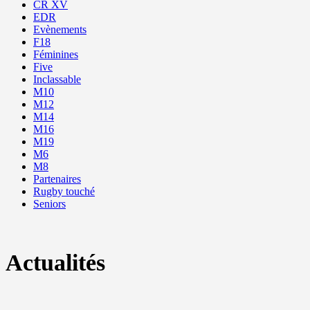
CR XV
EDR
Evènements
F18
Féminines
Five
Inclassable
M10
M12
M14
M16
M19
M6
M8
Partenaires
Rugby touché
Seniors
Actualités