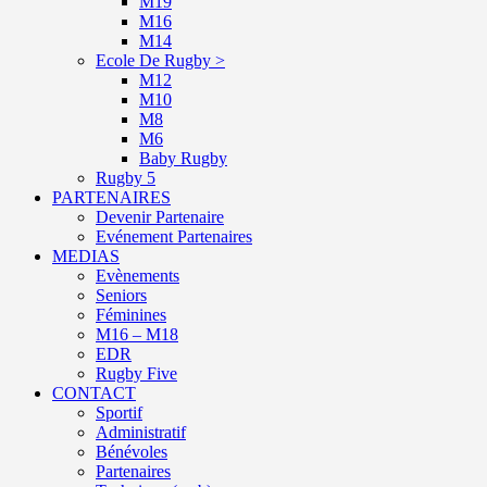
M19
M16
M14
Ecole De Rugby >
M12
M10
M8
M6
Baby Rugby
Rugby 5
PARTENAIRES
Devenir Partenaire
Evénement Partenaires
MEDIAS
Evènements
Seniors
Féminines
M16 – M18
EDR
Rugby Five
CONTACT
Sportif
Administratif
Bénévoles
Partenaires