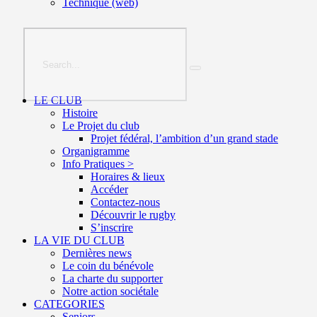
Technique (web)
LE CLUB
Histoire
Le Projet du club
Projet fédéral, l’ambition d’un grand stade
Organigramme
Info Pratiques >
Horaires & lieux
Accéder
Contactez-nous
Découvrir le rugby
S’inscrire
LA VIE DU CLUB
Dernières news
Le coin du bénévole
La charte du supporter
Notre action sociétale
CATEGORIES
Seniors