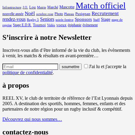
Match officiel
Mascotte
Lou
Marché
Infrastructure
J.O.
Mairie
Noël
Recrutement
Pusignan
nouvelle année
Photo
octobre rose
Plateau
rendez-vous
Seniors
Sponsors
Stage
Rugby 5
soirée festive
Staff
stage de
Tournoi
voeux
Stage E.D.R.
épiphanie
évènement
reprise
Vidéo
S’inscrire à notre Newsletter
Inscrivez-vous afin d’être informé de la vie du club, les évènements
à venir, les matchs & résultats en avant-première…
J'ai lu et j'accepte la
politique de confidentialité
.
à propos
REEL XV, le club de territoire de référence de l’Est Lyonnais depuis
2005. A destination des sportifs, hommes, femmes, enfants et des
partenaires de notre région pour un rugby inclusif & compétitif.
Découvrez qui nous sommes…
contactez-nous