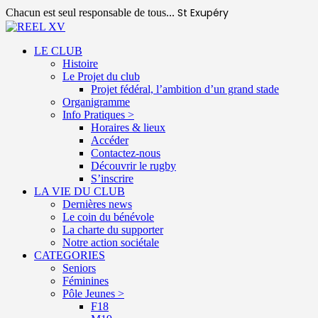
St Exupéry
Chacun est seul responsable de tous...
LE CLUB
Histoire
Le Projet du club
Projet fédéral, l’ambition d’un grand stade
Organigramme
Info Pratiques >
Horaires & lieux
Accéder
Contactez-nous
Découvrir le rugby
S’inscrire
LA VIE DU CLUB
Dernières news
Le coin du bénévole
La charte du supporter
Notre action sociétale
CATEGORIES
Seniors
Féminines
Pôle Jeunes >
F18