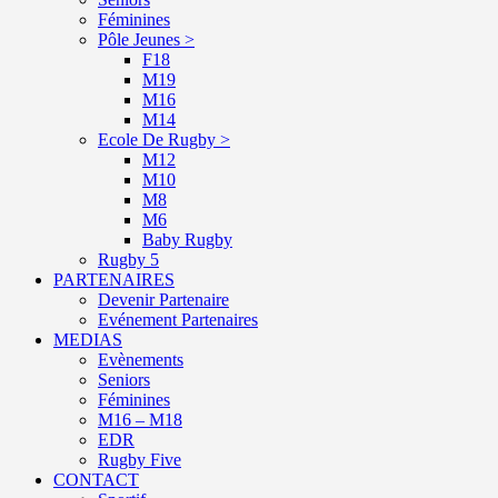
Féminines
Pôle Jeunes >
F18
M19
M16
M14
Ecole De Rugby >
M12
M10
M8
M6
Baby Rugby
Rugby 5
PARTENAIRES
Devenir Partenaire
Evénement Partenaires
MEDIAS
Evènements
Seniors
Féminines
M16 – M18
EDR
Rugby Five
CONTACT