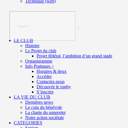
Technique (web)
LE CLUB
Histoire
Le Projet du club
Projet fédéral, l’ambition d’un grand stade
Organigramme
Info Pratiques >
Horaires & lieux
Accéder
Contactez-nous
Découvrir le rugby
S’inscrire
LA VIE DU CLUB
Dernières news
Le coin du bénévole
La charte du supporter
Notre action sociétale
CATEGORIES
Seniors