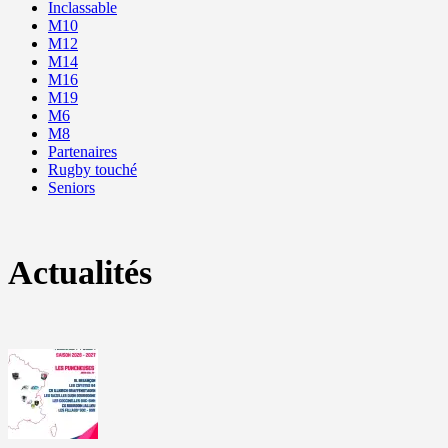
Inclassable
M10
M12
M14
M16
M19
M6
M8
Partenaires
Rugby touché
Seniors
Actualités