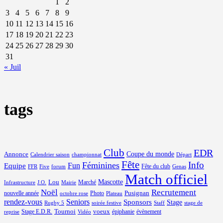
1
2
3
4
5
6
7
8
9
10
11
12
13
14
15
16
17
18
19
20
21
22
23
24
25
26
27
28
29
30
31
« Juil
tags
Club
EDR
Coupe du monde
Annonce
Calendrier saison
championnat
Départ
Fête
Info
Féminines
Equipe
Fun
Fête du club
FFR
Five
forum
Genas
Match officiel
Mascotte
Lou
Marché
Infrastructure
J.O.
Mairie
Noël
Recrutement
Pusignan
nouvelle année
Photo
octobre rose
Plateau
rendez-vous
Seniors
Sponsors
Stage
Rugby 5
soirée festive
Staff
stage de
Tournoi
voeux
Stage E.D.R.
épiphanie
évènement
reprise
Vidéo