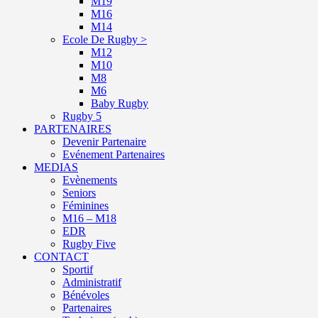
M19
M16
M14
Ecole De Rugby >
M12
M10
M8
M6
Baby Rugby
Rugby 5
PARTENAIRES
Devenir Partenaire
Evénement Partenaires
MEDIAS
Evènements
Seniors
Féminines
M16 – M18
EDR
Rugby Five
CONTACT
Sportif
Administratif
Bénévoles
Partenaires