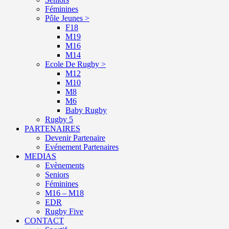
Féminines
Pôle Jeunes >
F18
M19
M16
M14
Ecole De Rugby >
M12
M10
M8
M6
Baby Rugby
Rugby 5
PARTENAIRES
Devenir Partenaire
Evénement Partenaires
MEDIAS
Evènements
Seniors
Féminines
M16 – M18
EDR
Rugby Five
CONTACT