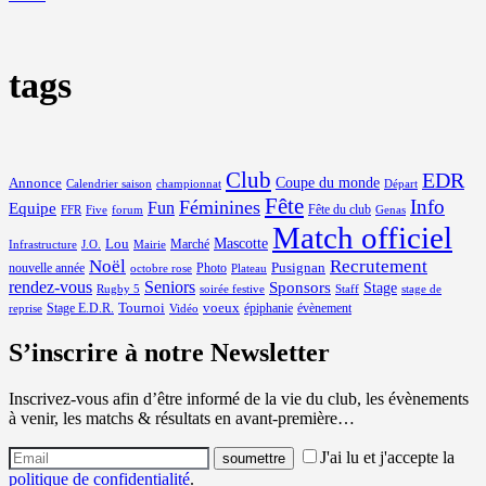
tags
Club
EDR
Coupe du monde
Annonce
Calendrier saison
championnat
Départ
Fête
Info
Féminines
Equipe
Fun
Fête du club
FFR
Five
forum
Genas
Match officiel
Mascotte
Lou
Marché
Infrastructure
J.O.
Mairie
Noël
Recrutement
Pusignan
nouvelle année
Photo
octobre rose
Plateau
rendez-vous
Seniors
Sponsors
Stage
Rugby 5
soirée festive
Staff
stage de
Tournoi
voeux
Stage E.D.R.
épiphanie
évènement
reprise
Vidéo
S’inscrire à notre Newsletter
Inscrivez-vous afin d’être informé de la vie du club, les évènements
à venir, les matchs & résultats en avant-première…
J'ai lu et j'accepte la
politique de confidentialité
.