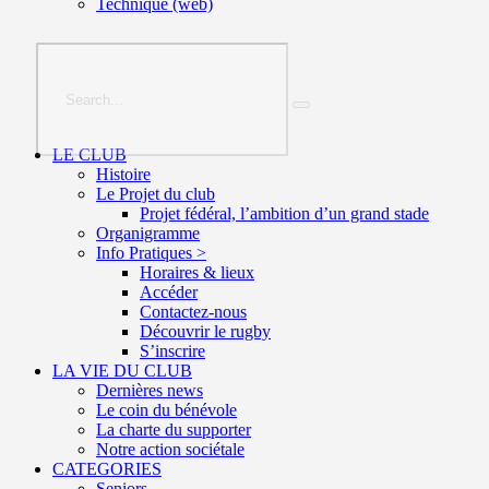
Technique (web)
LE CLUB
Histoire
Le Projet du club
Projet fédéral, l’ambition d’un grand stade
Organigramme
Info Pratiques >
Horaires & lieux
Accéder
Contactez-nous
Découvrir le rugby
S’inscrire
LA VIE DU CLUB
Dernières news
Le coin du bénévole
La charte du supporter
Notre action sociétale
CATEGORIES
Seniors