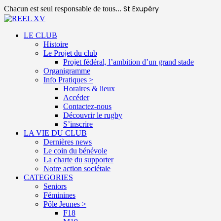
St Exupéry
Chacun est seul responsable de tous...
LE CLUB
Histoire
Le Projet du club
Projet fédéral, l’ambition d’un grand stade
Organigramme
Info Pratiques >
Horaires & lieux
Accéder
Contactez-nous
Découvrir le rugby
S’inscrire
LA VIE DU CLUB
Dernières news
Le coin du bénévole
La charte du supporter
Notre action sociétale
CATEGORIES
Seniors
Féminines
Pôle Jeunes >
F18