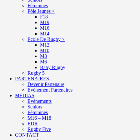
Féminines
Pôle Jeunes >
F18
M19
M16
M14
Ecole De Rugby >
M12
M10
M8
M6
Baby Rugby
Rugby 5
PARTENAIRES
Devenir Partenaire
Evénement Partenaires
MEDIAS
Evènements
Seniors
Féminines
M16 – M18
EDR
Rugby Five
CONTACT