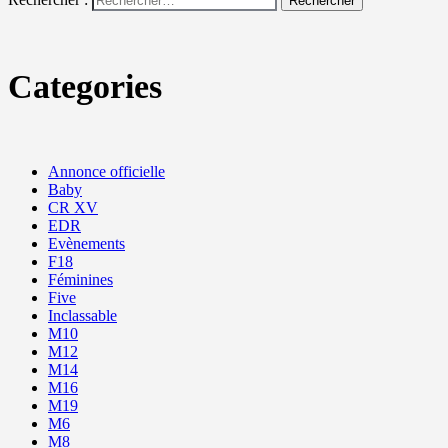
Categories
Annonce officielle
Baby
CR XV
EDR
Evènements
F18
Féminines
Five
Inclassable
M10
M12
M14
M16
M19
M6
M8