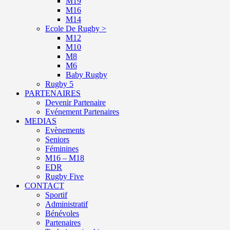
M19
M16
M14
Ecole De Rugby >
M12
M10
M8
M6
Baby Rugby
Rugby 5
PARTENAIRES
Devenir Partenaire
Evénement Partenaires
MEDIAS
Evènements
Seniors
Féminines
M16 – M18
EDR
Rugby Five
CONTACT
Sportif
Administratif
Bénévoles
Partenaires