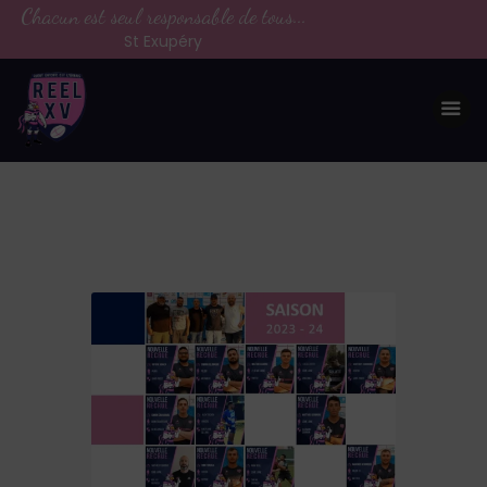
Chacun est seul responsable de tous...
St Exupéry
LE CLUB
LA VIE DU CLUB
CATEGORIES
PARTENAIRES
MEDIAS
CONTACT