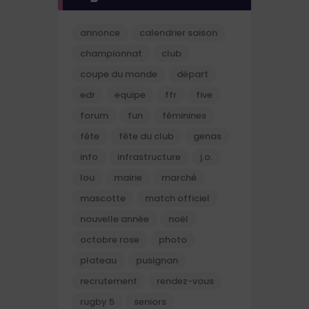
annonce
calendrier saison
championnat
club
coupe du monde
départ
edr
equipe
ffr
five
forum
fun
féminines
fête
fête du club
genas
info
infrastructure
j.o.
lou
mairie
marché
mascotte
match officiel
nouvelle année
noël
octobre rose
photo
plateau
pusignan
recrutement
rendez-vous
rugby 5
seniors