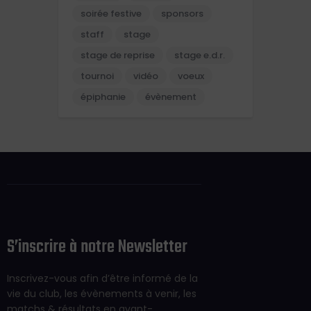
soirée festive
sponsors
staff
stage
stage de reprise
stage e.d.r.
tournoi
vidéo
voeux
épiphanie
évènement
S’inscrire à notre Newsletter
Inscrivez-vous afin d’être informé de la
vie du club, les évènements à venir, les
matchs & résultats en avant-