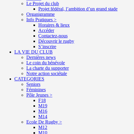
Le Projet du club
Projet fédéral, l’ambition d’un grand stade
Organigramme
Info Pratiques >
Horaires & lieux
Accéder
Contactez-nous
Découvrir le rugby
S’inscrire
LA VIE DU CLUB
Dernières news
Le coin du bénévole
La charte du supporter
Notre action sociétale
CATEGORIES
Seniors
Féminines
Pôle Jeunes >
F18
M19
M16
M14
Ecole De Rugby >
M12
M10