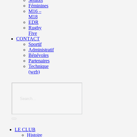
Seniors
Féminines
M16 –
M18
EDR
Rugby
Five
CONTACT
Sportif
Administratif
Bénévoles
Partenaires
Technique
(web)
LE CLUB
Histoire