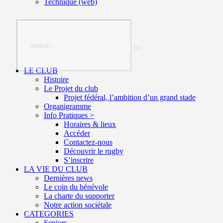
Technique (web)
LE CLUB
Histoire
Le Projet du club
Projet fédéral, l’ambition d’un grand stade
Organigramme
Info Pratiques >
Horaires & lieux
Accéder
Contactez-nous
Découvrir le rugby
S’inscrire
LA VIE DU CLUB
Dernières news
Le coin du bénévole
La charte du supporter
Notre action sociétale
CATEGORIES
Seniors