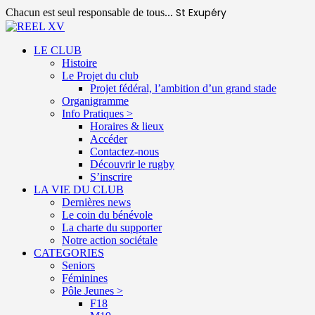
St Exupéry
Chacun est seul responsable de tous...
LE CLUB
Histoire
Le Projet du club
Projet fédéral, l’ambition d’un grand stade
Organigramme
Info Pratiques >
Horaires & lieux
Accéder
Contactez-nous
Découvrir le rugby
S’inscrire
LA VIE DU CLUB
Dernières news
Le coin du bénévole
La charte du supporter
Notre action sociétale
CATEGORIES
Seniors
Féminines
Pôle Jeunes >
F18