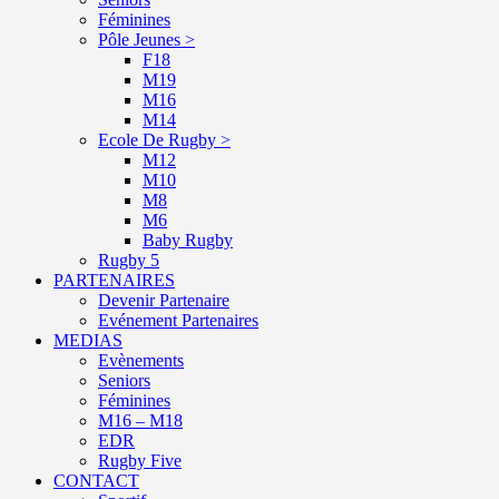
Féminines
Pôle Jeunes >
F18
M19
M16
M14
Ecole De Rugby >
M12
M10
M8
M6
Baby Rugby
Rugby 5
PARTENAIRES
Devenir Partenaire
Evénement Partenaires
MEDIAS
Evènements
Seniors
Féminines
M16 – M18
EDR
Rugby Five
CONTACT