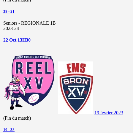
38
-
21
Seniors - REGIONALE 1B
2023-24
22 Oct.13H30
19 février 2023
(Fin du match)
10
-
38