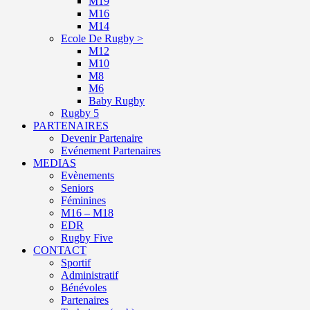
M19
M16
M14
Ecole De Rugby >
M12
M10
M8
M6
Baby Rugby
Rugby 5
PARTENAIRES
Devenir Partenaire
Evénement Partenaires
MEDIAS
Evènements
Seniors
Féminines
M16 – M18
EDR
Rugby Five
CONTACT
Sportif
Administratif
Bénévoles
Partenaires