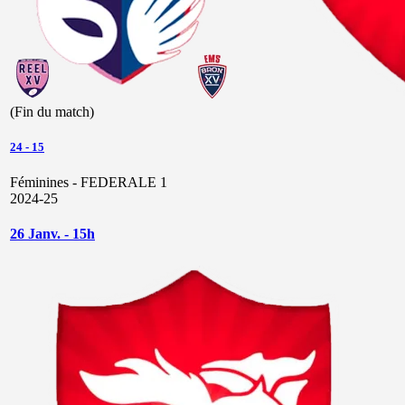
(Fin du match)
24
-
15
Féminines - FEDERALE 1
2024-25
26 Janv. - 15h