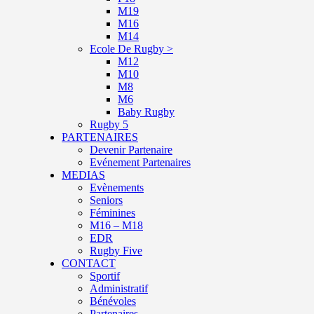
M19
M16
M14
Ecole De Rugby >
M12
M10
M8
M6
Baby Rugby
Rugby 5
PARTENAIRES
Devenir Partenaire
Evénement Partenaires
MEDIAS
Evènements
Seniors
Féminines
M16 – M18
EDR
Rugby Five
CONTACT
Sportif
Administratif
Bénévoles
Partenaires