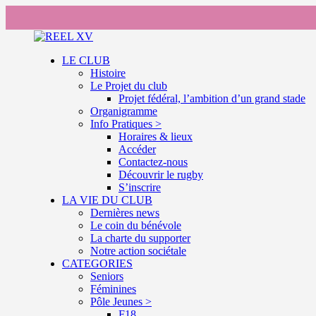
LE CLUB
Histoire
Le Projet du club
Projet fédéral, l’ambition d’un grand stade
Organigramme
Info Pratiques >
Horaires & lieux
Accéder
Contactez-nous
Découvrir le rugby
S’inscrire
LA VIE DU CLUB
Dernières news
Le coin du bénévole
La charte du supporter
Notre action sociétale
CATEGORIES
Seniors
Féminines
Pôle Jeunes >
F18