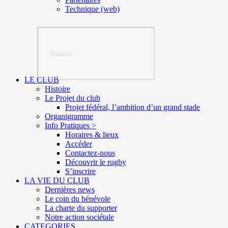
Technique (web)
LE CLUB
Histoire
Le Projet du club
Projet fédéral, l’ambition d’un grand stade
Organigramme
Info Pratiques >
Horaires & lieux
Accéder
Contactez-nous
Découvrir le rugby
S’inscrire
LA VIE DU CLUB
Dernières news
Le coin du bénévole
La charte du supporter
Notre action sociétale
CATEGORIES