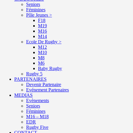
Seniors
Féminines
Pôle Jeunes >
F18
M19
M16
M14
Ecole De Rugby >
M12
M10
M8
M6
Baby Rugby
Rugby 5
PARTENAIRES
Devenir Partenaire
Evénement Partenaires
MEDIAS
Evènements
Seniors
Féminines
M16 – M18
EDR
Rugby Five
CONTACT