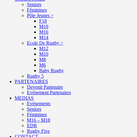
Seniors
Féminines
Pôle Jeunes >
F18
M19
M16
M14
Ecole De Rugby >
M12
M10
M8
M6
Baby Rugby
Rugby 5
PARTENAIRES
Devenir Partenaire
Evénement Partenaires
MEDIAS
Evènements
Seniors
Féminines
M16 – M18
EDR
Rugby Five
CONTACT