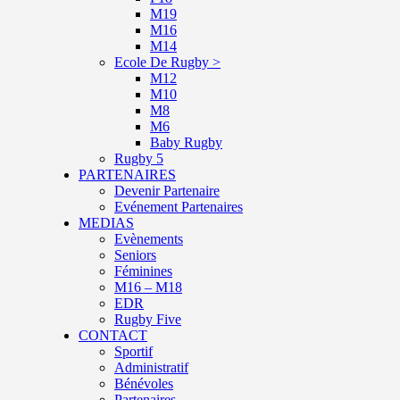
M19
M16
M14
Ecole De Rugby >
M12
M10
M8
M6
Baby Rugby
Rugby 5
PARTENAIRES
Devenir Partenaire
Evénement Partenaires
MEDIAS
Evènements
Seniors
Féminines
M16 – M18
EDR
Rugby Five
CONTACT
Sportif
Administratif
Bénévoles
Partenaires