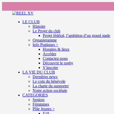
LE CLUB
Histoire
Le Projet du club
Projet fédéral, l’ambition d’un grand stade
Organigramme
Info Pratiques >
Horaires & lieux
Accéder
Contactez-nous
Découvrir le rugby
S’inscrire
LA VIE DU CLUB
Dernières news
Le coin du bénévole
La charte du supporter
Notre action sociétale
CATEGORIES
Seniors
Féminines
Pôle Jeunes >
F18