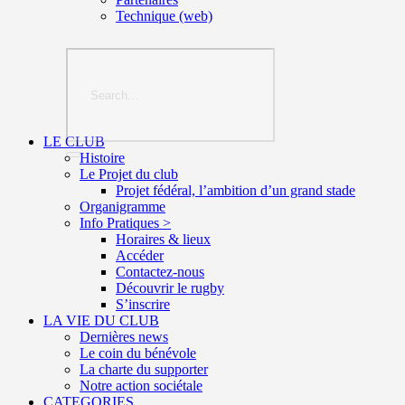
Technique (web)
LE CLUB
Histoire
Le Projet du club
Projet fédéral, l’ambition d’un grand stade
Organigramme
Info Pratiques >
Horaires & lieux
Accéder
Contactez-nous
Découvrir le rugby
S’inscrire
LA VIE DU CLUB
Dernières news
Le coin du bénévole
La charte du supporter
Notre action sociétale
CATEGORIES