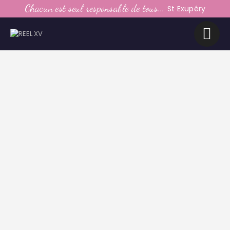
LE CLUB
Chacun est seul responsable de tous...
St Exupéry
LA VIE DU CLUB
CATEGORIES
PARTENAIRES
MEDIAS
CONTACT