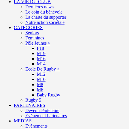
LA VIE DU CLUB
Dernières news
Le coin du bénévole
La charte du supporter
Notre action sociétale
CATEGORIES
Seniors
Féminines
Pôle Jeunes >
F18
M19
M16
M14
Ecole De Rugby >
M12
M10
M8
M6
Baby Rugby
Rugby 5
PARTENAIRES
Devenir Partenaire
Evénement Partenaires
MEDIAS
Evènements