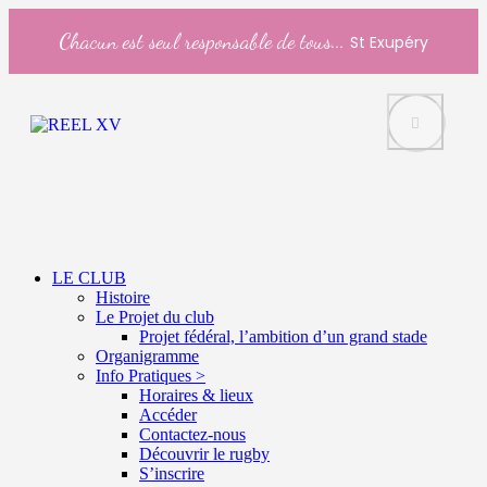
Chacun est seul responsable de tous...
St Exupéry
LE CLUB
Histoire
Le Projet du club
Projet fédéral, l’ambition d’un grand stade
Organigramme
Info Pratiques >
Horaires & lieux
Accéder
Contactez-nous
Découvrir le rugby
S’inscrire