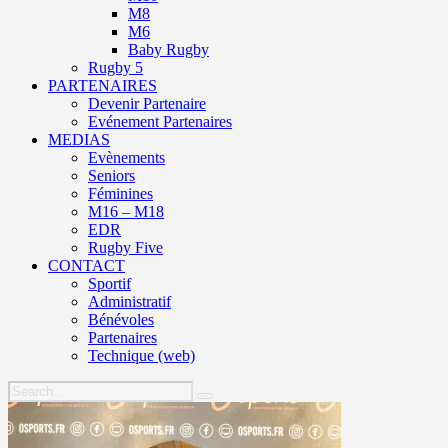
M8
M6
Baby Rugby
Rugby 5
PARTENAIRES
Devenir Partenaire
Evénement Partenaires
MEDIAS
Evènements
Seniors
Féminines
M16 – M18
EDR
Rugby Five
CONTACT
Sportif
Administratif
Bénévoles
Partenaires
Technique (web)