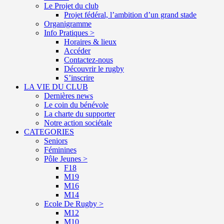
Le Projet du club
Projet fédéral, l’ambition d’un grand stade
Organigramme
Info Pratiques >
Horaires & lieux
Accéder
Contactez-nous
Découvrir le rugby
S’inscrire
LA VIE DU CLUB
Dernières news
Le coin du bénévole
La charte du supporter
Notre action sociétale
CATEGORIES
Seniors
Féminines
Pôle Jeunes >
F18
M19
M16
M14
Ecole De Rugby >
M12
M10