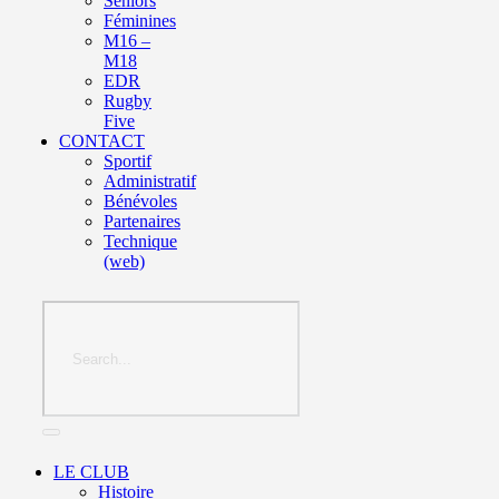
Seniors
Féminines
M16 –
M18
EDR
Rugby
Five
CONTACT
Sportif
Administratif
Bénévoles
Partenaires
Technique
(web)
LE CLUB
Histoire