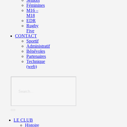
Seniors
Féminines
M16 –
M18
EDR
Rugby
Five
CONTACT
Sportif
Administratif
Bénévoles
Partenaires
Technique
(web)
LE CLUB
Histoire