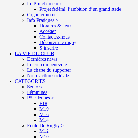
Le Projet du club
Projet fédéral, l’ambition d’un grand stade
Organigramme
Info Pratiques >
Horaires & lieux
Accéder
Contactez-nous
Découvrir le rugby
S’inscrire
LA VIE DU CLUB
Dernières news
Le coin du bénévole
La charte du supporter
Notre action sociétale
CATEGORIES
Seniors
Féminines
Pôle Jeunes >
F18
M19
M16
M14
Ecole De Rugby >
M12
M10