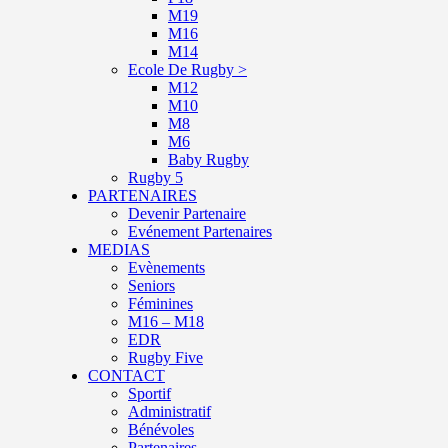
M19
M16
M14
Ecole De Rugby >
M12
M10
M8
M6
Baby Rugby
Rugby 5
PARTENAIRES
Devenir Partenaire
Evénement Partenaires
MEDIAS
Evènements
Seniors
Féminines
M16 – M18
EDR
Rugby Five
CONTACT
Sportif
Administratif
Bénévoles
Partenaires