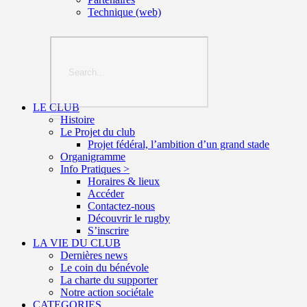
Technique (web)
LE CLUB
Histoire
Le Projet du club
Projet fédéral, l’ambition d’un grand stade
Organigramme
Info Pratiques >
Horaires & lieux
Accéder
Contactez-nous
Découvrir le rugby
S’inscrire
LA VIE DU CLUB
Dernières news
Le coin du bénévole
La charte du supporter
Notre action sociétale
CATEGORIES