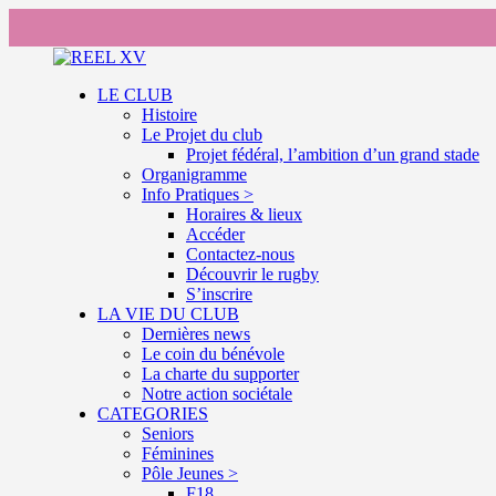
LE CLUB
Histoire
Le Projet du club
Projet fédéral, l’ambition d’un grand stade
Organigramme
Info Pratiques >
Horaires & lieux
Accéder
Contactez-nous
Découvrir le rugby
S’inscrire
LA VIE DU CLUB
Dernières news
Le coin du bénévole
La charte du supporter
Notre action sociétale
CATEGORIES
Seniors
Féminines
Pôle Jeunes >
F18