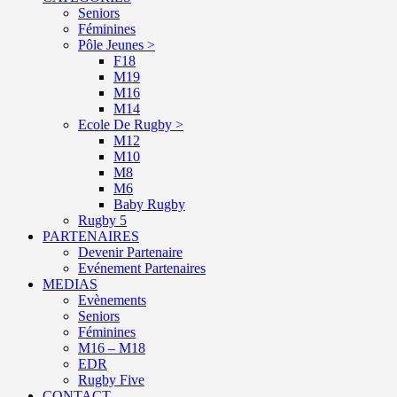
Seniors
Féminines
Pôle Jeunes >
F18
M19
M16
M14
Ecole De Rugby >
M12
M10
M8
M6
Baby Rugby
Rugby 5
PARTENAIRES
Devenir Partenaire
Evénement Partenaires
MEDIAS
Evènements
Seniors
Féminines
M16 – M18
EDR
Rugby Five
CONTACT