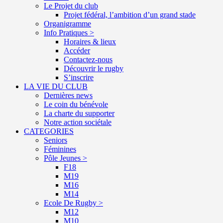
Le Projet du club
Projet fédéral, l’ambition d’un grand stade
Organigramme
Info Pratiques >
Horaires & lieux
Accéder
Contactez-nous
Découvrir le rugby
S’inscrire
LA VIE DU CLUB
Dernières news
Le coin du bénévole
La charte du supporter
Notre action sociétale
CATEGORIES
Seniors
Féminines
Pôle Jeunes >
F18
M19
M16
M14
Ecole De Rugby >
M12
M10