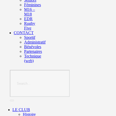
Seniors
Féminines
M16 –
M18
EDR
Rugby
Five
CONTACT
Sportif
Administratif
Bénévoles
Partenaires
Technique
(web)
LE CLUB
Histoire