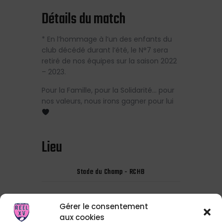
Détails du match
* En l’hommage à l’un des enfants du
club décédé durant l’été, le N°7 sera
retiré de nos équipes sur la saison 2022
– 2023.
Pour la Famille, pour la Solidarité… pour
nos valeurs, nous irons gagner pour lui
Lieu
Stade du Champ - RCHB
Gérer le consentement
aux cookies