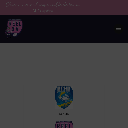
Chacun est seul responsable de tous...
St Exupéry
LE CLUB
LA VIE DU CLUB
CATEGORIES
PARTENAIRES
MEDIAS
CONTACT
RCHB