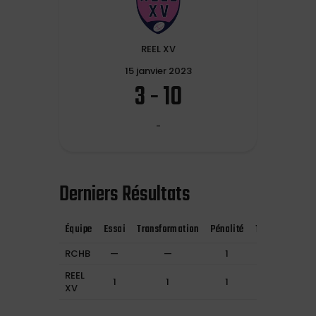
REEL XV
15 janvier 2023
3
-
10
-
Derniers Résultats
Équipe
Essai
Transformation
Pénalité
1ère période
RCHB
—
—
1
3
REEL
1
1
1
3
XV