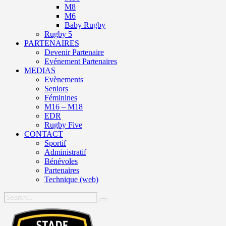
M8
M6
Baby Rugby
Rugby 5
PARTENAIRES
Devenir Partenaire
Evénement Partenaires
MEDIAS
Evènements
Seniors
Féminines
M16 – M18
EDR
Rugby Five
CONTACT
Sportif
Administratif
Bénévoles
Partenaires
Technique (web)