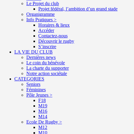
Le Projet du club
Projet fédéral, l’ambition d’un grand stade
Organigramme
Info Pratiques >
Horaires & lieux
Accéder
Contactez-nous
Découvrir le rugby
S’inscrire
LA VIE DU CLUB
Dernières news
Le coin du bénévole
La charte du supporter
Notre action sociétale
CATEGORIES
Seniors
Féminines
Pôle Jeunes >
F18
M19
M16
M14
Ecole De Rugby >
M12
M10