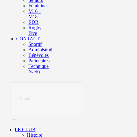
Seniors
Féminines
M16 –
M18
EDR
Rugby
Five
CONTACT
Sportif
Administratif
Bénévoles
Partenaires
Technique
(web)
LE CLUB
Histoire