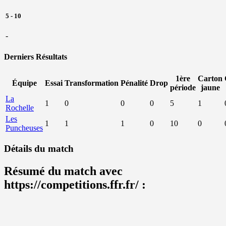
5
-
10
-
Derniers Résultats
1ère
Carton
Équipe
Essai
Transformation
Pénalité
Drop
période
jaune
La
1
0
0
0
5
1
Rochelle
Les
1
1
1
0
10
0
Puncheuses
Détails du match
Résumé du match avec
https://competitions.ffr.fr/ :