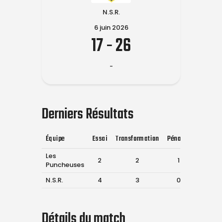
N.S.R.
6 juin 2026
17
-
26
-
Derniers Résultats
Équipe
Essai
Transformation
Pénalité
Drop
Les
2
2
1
0
Puncheuses
N.S.R.
4
3
0
0
Détails du match