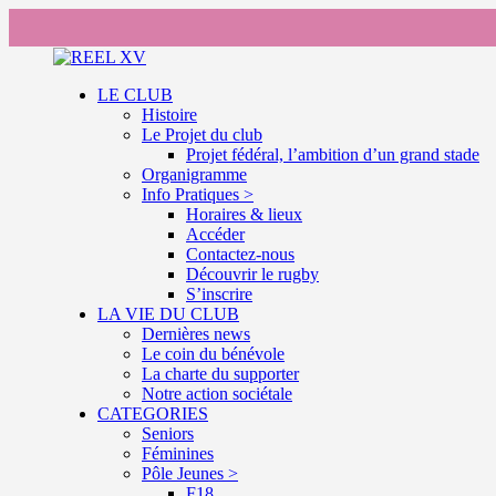
LE CLUB
Histoire
Le Projet du club
Projet fédéral, l’ambition d’un grand stade
Organigramme
Info Pratiques >
Horaires & lieux
Accéder
Contactez-nous
Découvrir le rugby
S’inscrire
LA VIE DU CLUB
Dernières news
Le coin du bénévole
La charte du supporter
Notre action sociétale
CATEGORIES
Seniors
Féminines
Pôle Jeunes >
F18