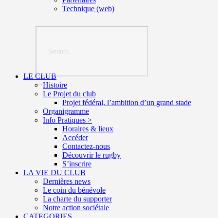
Technique (web)
LE CLUB
Histoire
Le Projet du club
Projet fédéral, l’ambition d’un grand stade
Organigramme
Info Pratiques >
Horaires & lieux
Accéder
Contactez-nous
Découvrir le rugby
S’inscrire
LA VIE DU CLUB
Dernières news
Le coin du bénévole
La charte du supporter
Notre action sociétale
CATEGORIES