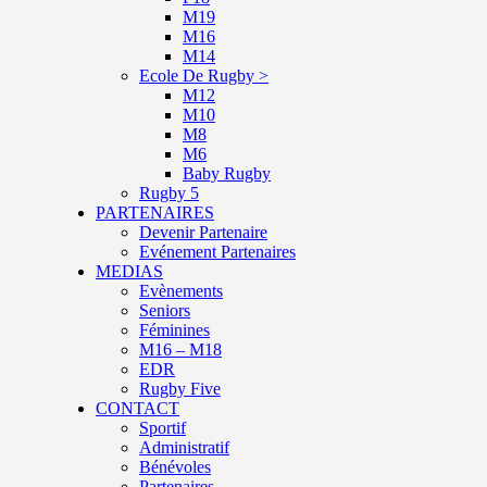
M19
M16
M14
Ecole De Rugby >
M12
M10
M8
M6
Baby Rugby
Rugby 5
PARTENAIRES
Devenir Partenaire
Evénement Partenaires
MEDIAS
Evènements
Seniors
Féminines
M16 – M18
EDR
Rugby Five
CONTACT
Sportif
Administratif
Bénévoles
Partenaires