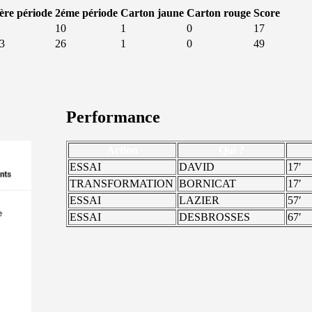
ère période
2éme période
Carton jaune
Carton rouge
Score
10
1
0
17
3
26
1
0
49
Performance
Action
Qui ?
ESSAI
DAVID
17′
TRANSFORMATION
BORNICAT
17′
ESSAI
LAZIER
57′
ESSAI
DESBROSSES
67′