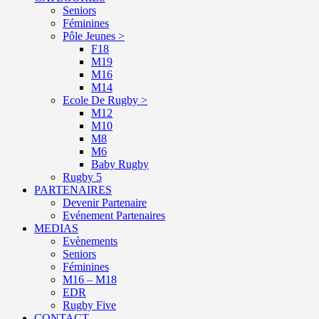
Seniors
Féminines
Pôle Jeunes >
F18
M19
M16
M14
Ecole De Rugby >
M12
M10
M8
M6
Baby Rugby
Rugby 5
PARTENAIRES
Devenir Partenaire
Evénement Partenaires
MEDIAS
Evènements
Seniors
Féminines
M16 – M18
EDR
Rugby Five
CONTACT