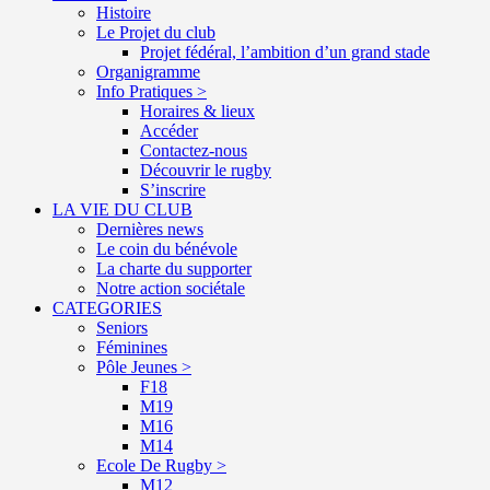
Histoire
Le Projet du club
Projet fédéral, l’ambition d’un grand stade
Organigramme
Info Pratiques >
Horaires & lieux
Accéder
Contactez-nous
Découvrir le rugby
S’inscrire
LA VIE DU CLUB
Dernières news
Le coin du bénévole
La charte du supporter
Notre action sociétale
CATEGORIES
Seniors
Féminines
Pôle Jeunes >
F18
M19
M16
M14
Ecole De Rugby >
M12