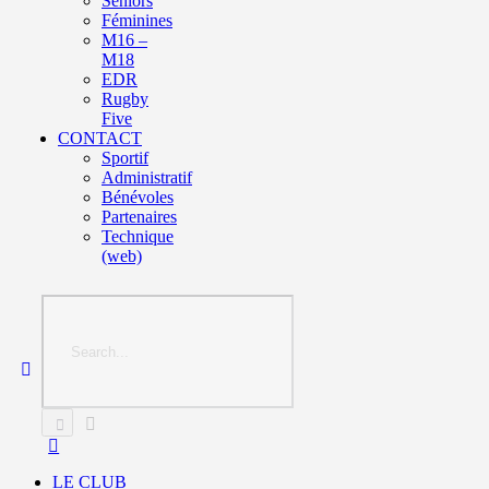
Seniors
Féminines
M16 –
M18
EDR
Rugby
Five
CONTACT
Sportif
Administratif
Bénévoles
Partenaires
Technique
(web)
LE CLUB