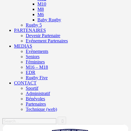
M10
M8
M6
Baby Rugby
Rugby 5
PARTENAIRES
Devenir Partenaire
Evénement Partenaires
MEDIAS
Evènements
Seniors
Féminines
M16 – M18
EDR
Rugby Five
CONTACT
Sportif
Administratif
Bénévoles
Partenaires
Technique (web)