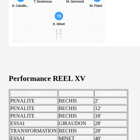
Performance REEL XV
Action
Qui ?
Quand ?
PENALITE
BECHIS
2′
PENALITE
BECHIS
12′
PENALITE
BECHIS
18′
ESSAI
GIRAUDON
28′
TRANSFORMATION
BECHIS
28′
ESSAI
MINET
40′