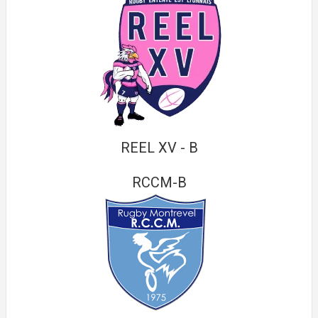
REEL XV - B
RCCM-B