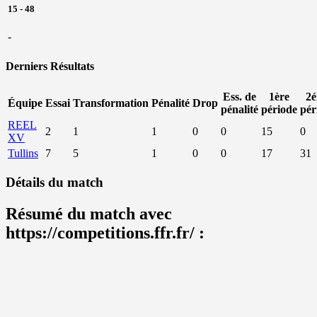
15
-
48
-
Derniers Résultats
Ess. de
1ère
2
Équipe
Essai
Transformation
Pénalité
Drop
pénalité
période
pér
REEL
2
1
1
0
0
15
0
XV
Tullins
7
5
1
0
0
17
31
Détails du match
Résumé du match avec
https://competitions.ffr.fr/ :