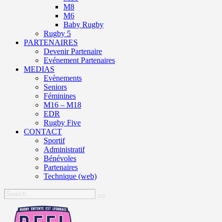
M8
M6
Baby Rugby
Rugby 5
PARTENAIRES
Devenir Partenaire
Evénement Partenaires
MEDIAS
Evènements
Seniors
Féminines
M16 – M18
EDR
Rugby Five
CONTACT
Sportif
Administratif
Bénévoles
Partenaires
Technique (web)