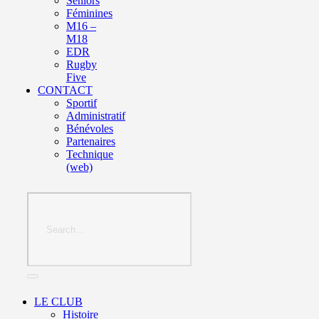
Seniors
Féminines
M16 –
M18
EDR
Rugby
Five
CONTACT
Sportif
Administratif
Bénévoles
Partenaires
Technique
(web)
LE CLUB
Histoire