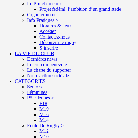
Le Projet du club
Projet fédéral, l’ambition d’un grand stade
Organigramme
Info Pratiques >
Horaires & lieux
Accéder
Contactez-nous
Découvrir le rugby
S’inscrire
LA VIE DU CLUB
Dernières news
Le coin du bénévole
La charte du supporter
Notre action sociétale
CATEGORIES
Seniors
Féminines
Pôle Jeunes >
F18
M19
M16
M14
Ecole De Rugby >
M12
M10