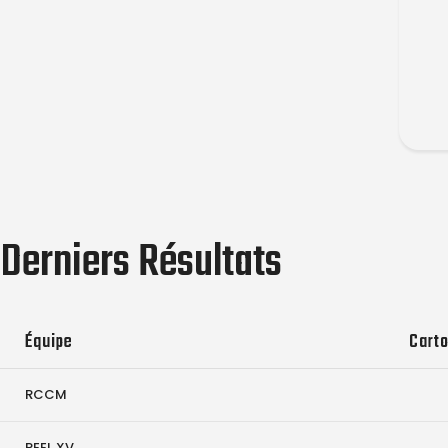
Derniers Résultats
Équipe
Carto
RCCM
REEL XV