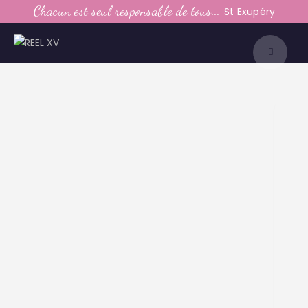
LE CLUB
Chacun est seul responsable de tous...
St Exupéry
LA VIE DU CLUB
CATEGORIES
PARTENAIRES
MEDIAS
CONTACT