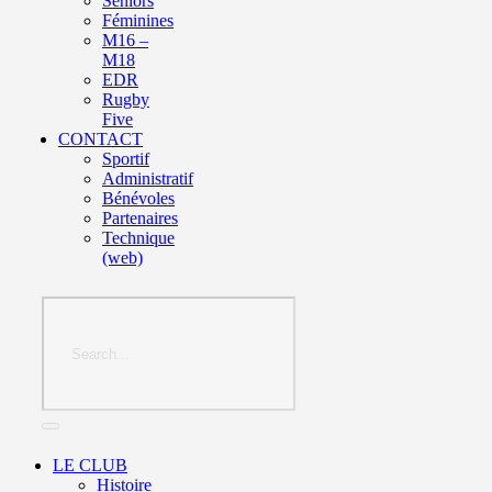
Seniors
Féminines
M16 –
M18
EDR
Rugby
Five
CONTACT
Sportif
Administratif
Bénévoles
Partenaires
Technique
(web)
LE CLUB
Histoire