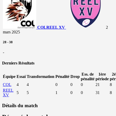
COL
REEL XV
2
mars 2025
28
-
38
-
Derniers Résultats
Ess. de
1ère
2
Équipe
Essai
Transformation
Pénalité
Drop
pénalité
période
pér
COL
4
4
0
0
0
21
8
REEL
5
5
1
0
0
31
8
XV
Détails du match