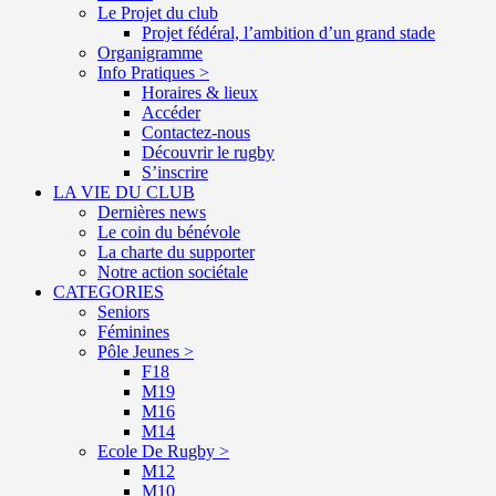
Le Projet du club
Projet fédéral, l’ambition d’un grand stade
Organigramme
Info Pratiques >
Horaires & lieux
Accéder
Contactez-nous
Découvrir le rugby
S’inscrire
LA VIE DU CLUB
Dernières news
Le coin du bénévole
La charte du supporter
Notre action sociétale
CATEGORIES
Seniors
Féminines
Pôle Jeunes >
F18
M19
M16
M14
Ecole De Rugby >
M12
M10