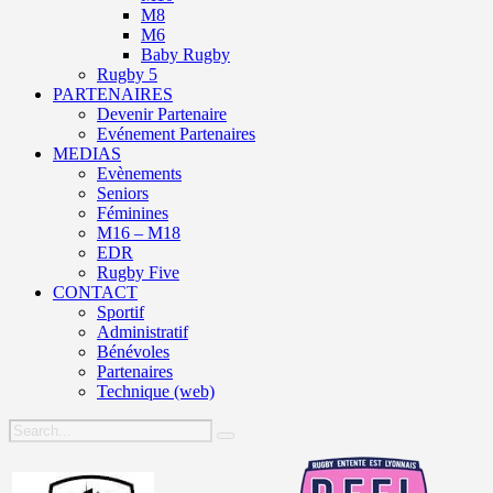
M8
M6
Baby Rugby
Rugby 5
PARTENAIRES
Devenir Partenaire
Evénement Partenaires
MEDIAS
Evènements
Seniors
Féminines
M16 – M18
EDR
Rugby Five
CONTACT
Sportif
Administratif
Bénévoles
Partenaires
Technique (web)