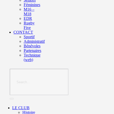
Seniors
Féminines
M16 –
M18
EDR
Rugby
Five
CONTACT
Sportif
Administratif
Bénévoles
Partenaires
Technique
(web)
LE CLUB
Histoire