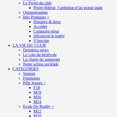
Le Projet du club
Projet fédéral, l’ambition d’un grand stade
Organigramme
Info Pratiques >
Horaires & lieux
Accéder
Contactez-nous
Découvrir le rugby
S’inscrire
LA VIE DU CLUB
Dernières news
Le coin du bénévole
La charte du supporter
Notre action sociétale
CATEGORIES
Seniors
Féminines
Pôle Jeunes >
F18
M19
M16
M14
Ecole De Rugby >
M12
M10