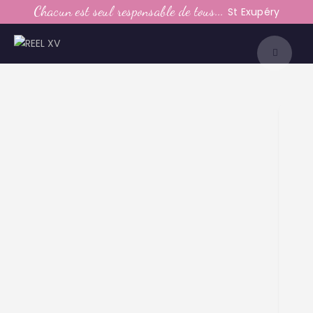
LE CLUB
Chacun est seul responsable de tous...
St Exupéry
LA VIE DU CLUB
CATEGORIES
PARTENAIRES
MEDIAS
CONTACT