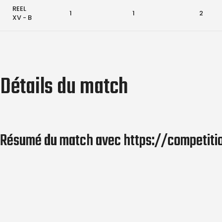
REEL
1
1
2
XV - B
Détails du match
Résumé du match avec https://competitions