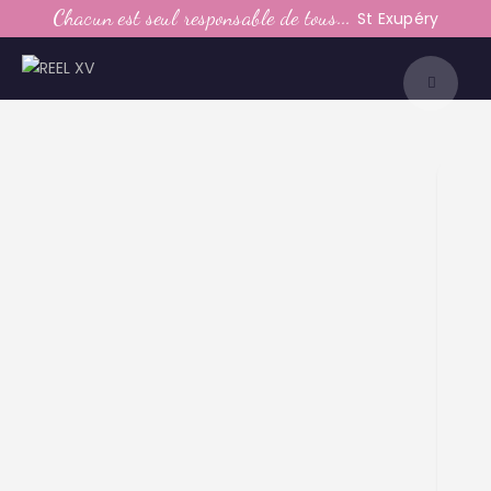
LE CLUB
Chacun est seul responsable de tous...
St Exupéry
LA VIE DU CLUB
CATEGORIES
PARTENAIRES
MEDIAS
CONTACT