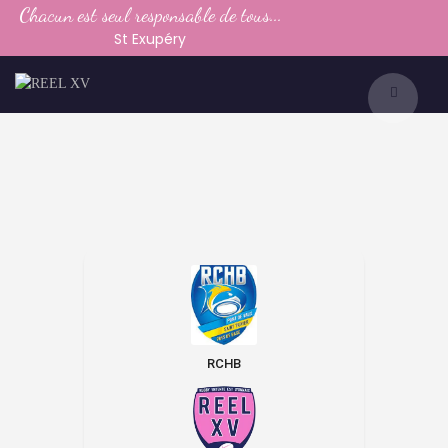
Chacun est seul responsable de tous...
LE CLUB
St Exupéry
LA VIE DU CLUB
CATEGORIES
PARTENAIRES
MEDIAS
CONTACT
RCHB