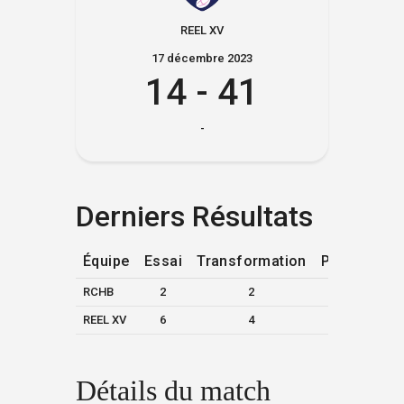
REEL XV
17 décembre 2023
14
-
41
-
Derniers Résultats
Équipe
Essai
Transformation
Pénalité
1
RCHB
2
2
—
REEL XV
6
4
1
Détails du match