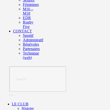
Seniors
Féminines
M16 –
M18
EDR
Rugby
Five
CONTACT
Sportif
Administratif
Bénévoles
Partenaires
Technique
(web)
LE CLUB
Histoire