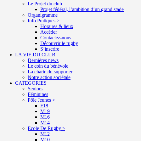
Le Projet du club
Projet fédéral, l’ambition d’un grand stade
Organigramme
Info Pratiques >
Horaires & lieux
Accéder
Contactez-nous
Découvrir le rugby
S’inscrire
LA VIE DU CLUB
Dernières news
Le coin du bénévole
La charte du supporter
Notre action sociétale
CATEGORIES
Seniors
Féminines
Pôle Jeunes >
F18
M19
M16
M14
Ecole De Rugby >
M12
M10