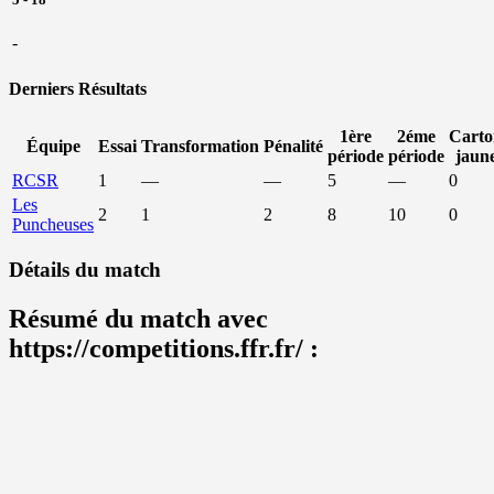
-
Derniers Résultats
1ère
2éme
Carto
Équipe
Essai
Transformation
Pénalité
période
période
jaun
RCSR
1
—
—
5
—
0
Les
2
1
2
8
10
0
Puncheuses
Détails du match
Résumé du match avec
https://competitions.ffr.fr/ :