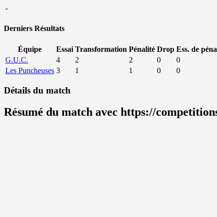
-
Derniers Résultats
Équipe
Essai
Transformation
Pénalité
Drop
Ess. de péna
G.U.C.
4
2
2
0
0
Les Puncheuses
3
1
1
0
0
Détails du match
Résumé du match avec https://competitions.