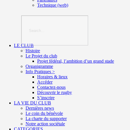
Technique (web)
LE CLUB
Histoire
Le Projet du club
Projet fédéral, l’ambition d’un grand stade
Organigramme
Info Pratiques >
Horaires & lieux
Accéder
Contactez-nous
Découvrir le rugby
S’inscrire
LA VIE DU CLUB
Dernières news
Le coin du bénévole
La charte du supporter
Notre action sociétale
CATEGORIES