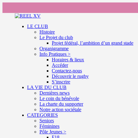
LE CLUB
Histoire
Le Projet du club
Projet fédéral, l’ambition d’un grand stade
Organigramme
Info Pratiques >
Horaires & lieux
Accéder
Contactez-nous
Découvrir le rugby
S’inscrire
LA VIE DU CLUB
Dernières news
Le coin du bénévole
La charte du supporter
Notre action sociétale
CATEGORIES
Seniors
Féminines
Pôle Jeunes >
F18