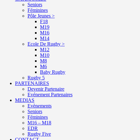
Seniors
Féminines
Pôle Jeunes >
F18
M19
M16
M14
Ecole De Rugby >
M12
M10
M8
M6
Baby Rugby
Rugby 5
PARTENAIRES
Devenir Partenaire
Evénement Partenaires
MEDIAS
Evènements
Seniors
Féminines
M16 – M18
EDR
Rugby Five
CONTACT