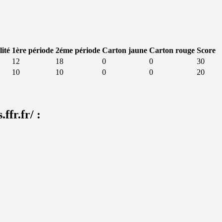
lité
1ère période
2éme période
Carton jaune
Carton rouge
Score
12
18
0
0
30
10
10
0
0
20
ffr.fr/ :