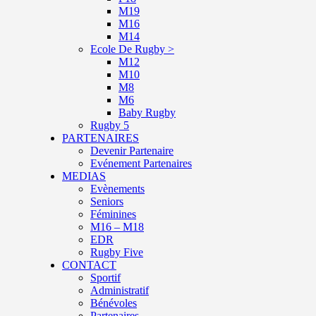
M19
M16
M14
Ecole De Rugby >
M12
M10
M8
M6
Baby Rugby
Rugby 5
PARTENAIRES
Devenir Partenaire
Evénement Partenaires
MEDIAS
Evènements
Seniors
Féminines
M16 – M18
EDR
Rugby Five
CONTACT
Sportif
Administratif
Bénévoles
Partenaires