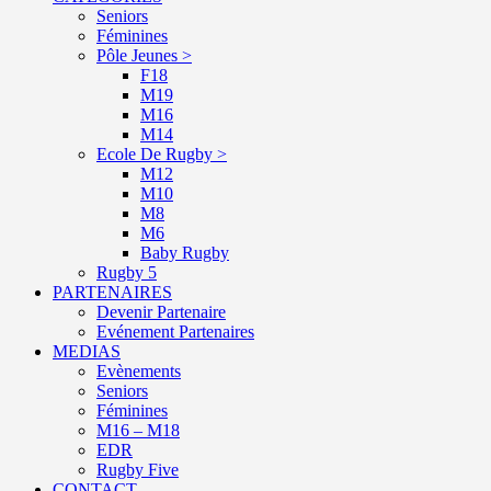
Seniors
Féminines
Pôle Jeunes >
F18
M19
M16
M14
Ecole De Rugby >
M12
M10
M8
M6
Baby Rugby
Rugby 5
PARTENAIRES
Devenir Partenaire
Evénement Partenaires
MEDIAS
Evènements
Seniors
Féminines
M16 – M18
EDR
Rugby Five
CONTACT