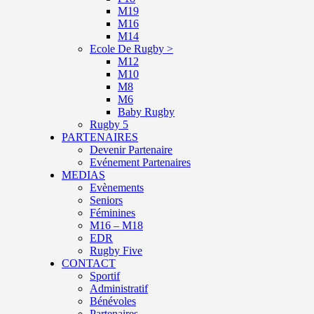
M19
M16
M14
Ecole De Rugby >
M12
M10
M8
M6
Baby Rugby
Rugby 5
PARTENAIRES
Devenir Partenaire
Evénement Partenaires
MEDIAS
Evènements
Seniors
Féminines
M16 – M18
EDR
Rugby Five
CONTACT
Sportif
Administratif
Bénévoles
Partenaires