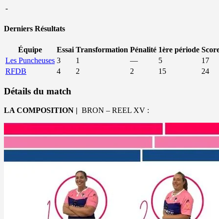
-
Derniers Résultats
Équipe
Essai
Transformation
Pénalité
1ère période
Scor
Les Puncheuses
3
1
—
5
17
RFDB
4
2
2
15
24
Détails du match
LA COMPOSITION |
BRON – REEL XV :