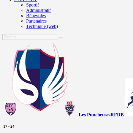
Sportif
Administratif
Bénévoles
Partenaires
Technique (web)
Les Puncheuses
RFDB
17
-
24