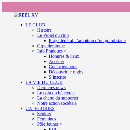
LE CLUB
Histoire
Le Projet du club
Projet fédéral, l’ambition d’un grand stade
Organigramme
Info Pratiques >
Horaires & lieux
Accéder
Contactez-nous
Découvrir le rugby
S’inscrire
LA VIE DU CLUB
Dernières news
Le coin du bénévole
La charte du supporter
Notre action sociétale
CATEGORIES
Seniors
Féminines
Pôle Jeunes >
F18