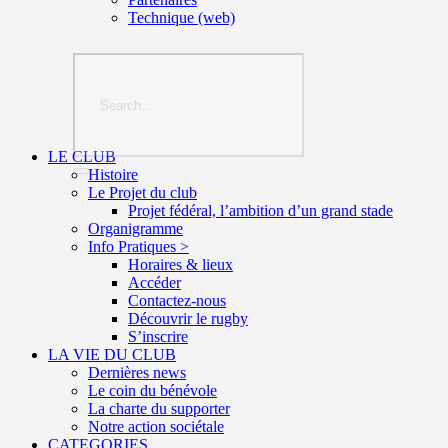
Technique (web)
LE CLUB
Histoire
Le Projet du club
Projet fédéral, l’ambition d’un grand stade
Organigramme
Info Pratiques >
Horaires & lieux
Accéder
Contactez-nous
Découvrir le rugby
S’inscrire
LA VIE DU CLUB
Dernières news
Le coin du bénévole
La charte du supporter
Notre action sociétale
CATEGORIES