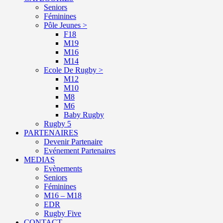
Seniors
Féminines
Pôle Jeunes >
F18
M19
M16
M14
Ecole De Rugby >
M12
M10
M8
M6
Baby Rugby
Rugby 5
PARTENAIRES
Devenir Partenaire
Evénement Partenaires
MEDIAS
Evènements
Seniors
Féminines
M16 – M18
EDR
Rugby Five
CONTACT