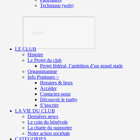
Technique (web)
LE CLUB
Histoire
Le Projet du club
Projet fédéral, l’ambition d’un grand stade
Organigramme
Info Pratiques >
Horaires & lieux
Accéder
Contactez-nous
Découvrir le rugby
S’inscrire
LA VIE DU CLUB
Dernières news
Le coin du bénévole
La charte du supporter
Notre action sociétale
CATEGORIES