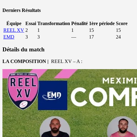
Derniers Résultats
Équipe
Essai
Transformation
Pénalité
1ère période
Score
REEL XV
2
1
1
15
15
EMD
3
3
—
17
24
Détails du match
LA COMPOSITION |
REEL XV – A :