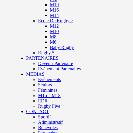
M19
M16
M14
Ecole De Rugby >
M12
M10
M8
M6
Baby Rugby
Rugby 5
PARTENAIRES
Devenir Partenaire
Evénement Partenaires
MEDIAS
Evènements
Seniors
Féminines
M16 – M18
EDR
Rugby Five
CONTACT
Sportif
Administratif
Bénévoles
Partenaires