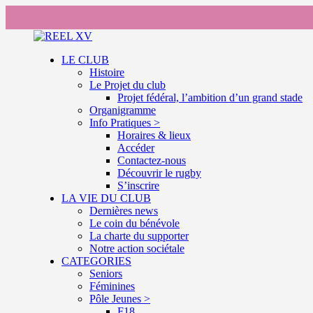
LE CLUB
Histoire
Le Projet du club
Projet fédéral, l’ambition d’un grand stade
Organigramme
Info Pratiques >
Horaires & lieux
Accéder
Contactez-nous
Découvrir le rugby
S’inscrire
LA VIE DU CLUB
Dernières news
Le coin du bénévole
La charte du supporter
Notre action sociétale
CATEGORIES
Seniors
Féminines
Pôle Jeunes >
F18