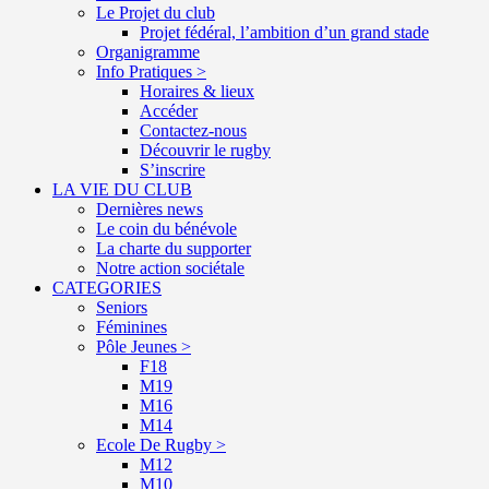
Le Projet du club
Projet fédéral, l’ambition d’un grand stade
Organigramme
Info Pratiques >
Horaires & lieux
Accéder
Contactez-nous
Découvrir le rugby
S’inscrire
LA VIE DU CLUB
Dernières news
Le coin du bénévole
La charte du supporter
Notre action sociétale
CATEGORIES
Seniors
Féminines
Pôle Jeunes >
F18
M19
M16
M14
Ecole De Rugby >
M12
M10