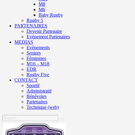
M8
M6
Baby Rugby
Rugby 5
PARTENAIRES
Devenir Partenaire
Evénement Partenaires
MEDIAS
Evènements
Seniors
Féminines
M16 – M18
EDR
Rugby Five
CONTACT
Sportif
Administratif
Bénévoles
Partenaires
Technique (web)