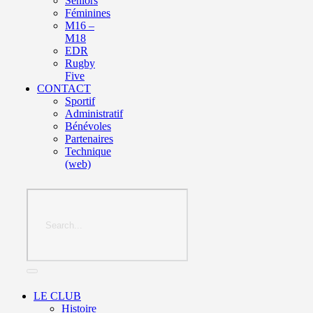
Seniors
Féminines
M16 –
M18
EDR
Rugby
Five
CONTACT
Sportif
Administratif
Bénévoles
Partenaires
Technique
(web)
LE CLUB
Histoire