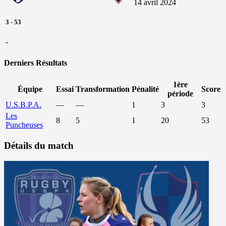
14 avril 2024
3
-
53
-
Derniers Résultats
1ère
Équipe
Essai
Transformation
Pénalité
Score
période
U.S.B.P.A.
—
—
1
3
3
Les
8
5
1
20
53
Puncheuses
Détails du match