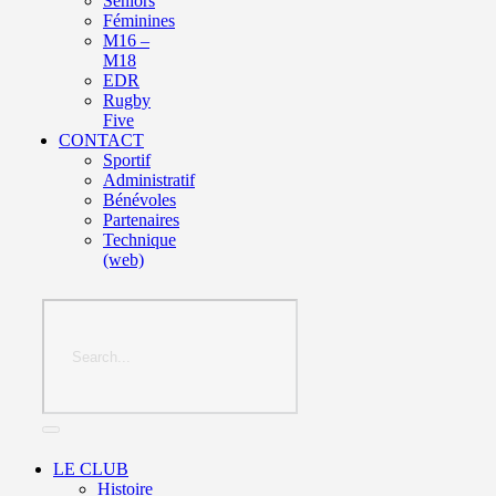
Seniors
Féminines
M16 –
M18
EDR
Rugby
Five
CONTACT
Sportif
Administratif
Bénévoles
Partenaires
Technique
(web)
LE CLUB
Histoire