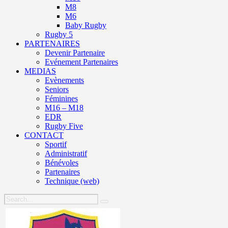
M8
M6
Baby Rugby
Rugby 5
PARTENAIRES
Devenir Partenaire
Evénement Partenaires
MEDIAS
Evènements
Seniors
Féminines
M16 – M18
EDR
Rugby Five
CONTACT
Sportif
Administratif
Bénévoles
Partenaires
Technique (web)