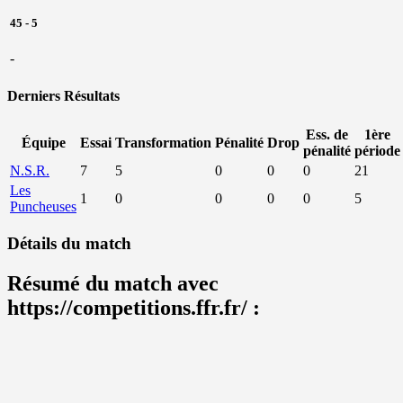
45
-
5
-
Derniers Résultats
Ess. de
1ère
Équipe
Essai
Transformation
Pénalité
Drop
pénalité
période
N.S.R.
7
5
0
0
0
21
Les
1
0
0
0
0
5
Puncheuses
Détails du match
Résumé du match avec
https://competitions.ffr.fr/ :