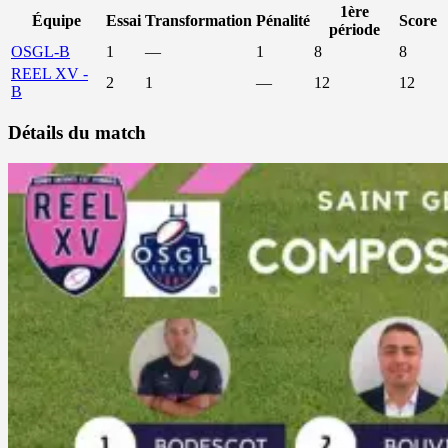
1ère
Équipe
Essai
Transformation
Pénalité
Score
période
OSGL-B
1
—
1
8
8
REEL XV -
2
1
—
12
12
B
Détails du match