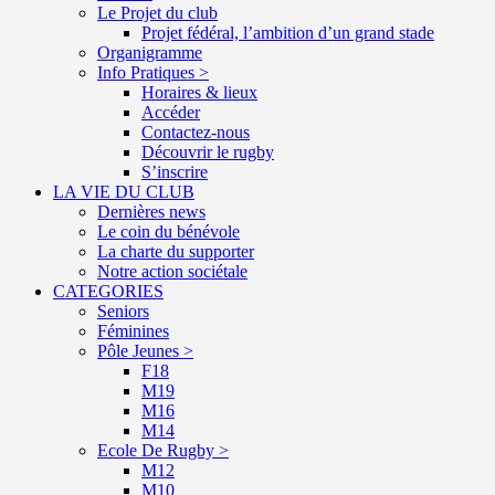
Le Projet du club
Projet fédéral, l’ambition d’un grand stade
Organigramme
Info Pratiques >
Horaires & lieux
Accéder
Contactez-nous
Découvrir le rugby
S’inscrire
LA VIE DU CLUB
Dernières news
Le coin du bénévole
La charte du supporter
Notre action sociétale
CATEGORIES
Seniors
Féminines
Pôle Jeunes >
F18
M19
M16
M14
Ecole De Rugby >
M12
M10