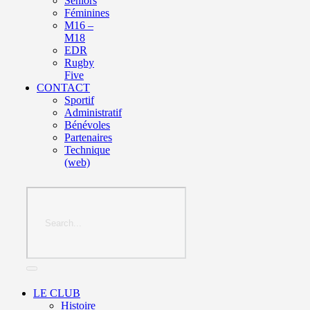
Seniors
Féminines
M16 –
M18
EDR
Rugby
Five
CONTACT
Sportif
Administratif
Bénévoles
Partenaires
Technique
(web)
LE CLUB
Histoire