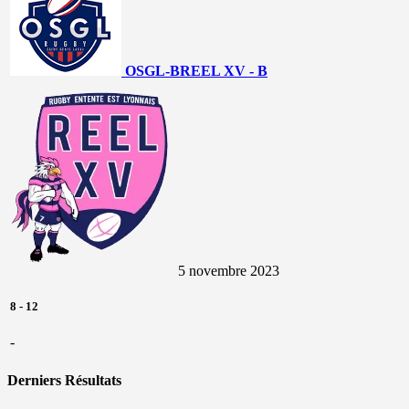
OSGL-B
REEL XV - B
5 novembre 2023
8
-
12
-
Derniers Résultats