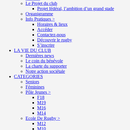
Le Projet du club
Projet fédéral, l’ambition d’un grand stade
Organigramme
Info Pratiques >
Horaires & lieux
Accéder
Contactez-nous
Découvrir le rugby
S’inscrire
LA VIE DU CLUB
Dernières news
Le coin du bénévole
La charte du supporter
Notre action sociétale
CATEGORIES
Seniors
Féminines
Pôle Jeunes >
F18
M19
M16
M14
Ecole De Rugby >
M12
M10