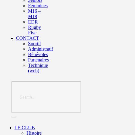
Seniors
Féminines
M16 –
M18
EDR
Rugby
Five
CONTACT
Sportif
Administratif
Bénévoles
Partenaires
Technique
(web)
LE CLUB
Histoire