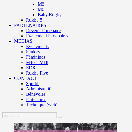
M8
M6
Baby Rugby
Rugby 5
PARTENAIRES
Devenir Partenaire
Evénement Partenaires
MEDIAS
Evènements
Seniors
Féminines
M16 – M18
EDR
Rugby Five
CONTACT
Sportif
Administratif
Bénévoles
Partenaires
Technique (web)